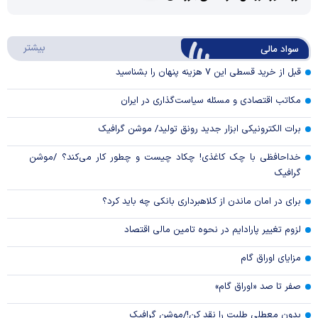
Play
درباره
بیشتر
سواد مالی
Video
قبل از خرید قسطی این ۷ هزینه پنهان را بشناسید
مکاتب اقتصادی و مسئله سیاست‌گذاری در ایران
برات الکترونیکی ابزار جدید رونق تولید/ موشن گرافیک
خداحافظی با چک کاغذی! چکاد چیست و چطور کار می‌کند؟ /موشن
گرافیک
برای در امان ماندن از کلاهبرداری بانکی چه باید کرد؟
لزوم تغییر پارادایم در نحوه تامین مالی اقتصاد
مزایای اوراق گام
صفر تا صد «اوراق گام»
بدون معطلی طلبت را نقد کن!/موشن گرافیک