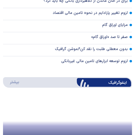
برای در امان ماندن از کلاهبرداری بانکی چه باید کرد؟
لزوم تغییر پارادایم در نحوه تامین مالی اقتصاد
مزایای اوراق گام
صفر تا صد «اوراق گام»
بدون معطلی طلبت را نقد کن!/موشن گرافیک
لزوم توسعه ابزارهای تامین مالی غیربانکی
درباره 
بیشتر
اینفوگرافیک