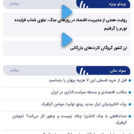
درباره 
بیشتر
ویدئو ویژه
روایت همتی از مدیریت اقتصاد در روزهای جنگ: جلوی شتاب فزاینده
تورم را گرفتیم
Play
Video
ارز کشور گروگان کارت‌های بازرگانی
Play
درباره
بیشتر
سواد مالی
Video
قبل از خرید قسطی این ۷ هزینه پنهان را بشناسید
مکاتب اقتصادی و مسئله سیاست‌گذاری در ایران
برات الکترونیکی ابزار جدید رونق تولید/ موشن گرافیک
خداحافظی با چک کاغذی! چکاد چیست و چطور کار می‌کند؟ /موشن
گرافیک