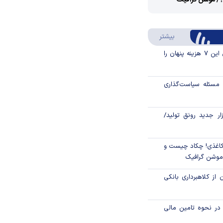
؟/ موشن گرافیک
Video
Play
درباره سواد مالی
بیشتر
Video
قبل از خرید قسطی این ۷ هزینه پنهان را
مسئله سیاست‌گذاری
زار جدید رونق تولید/
اغذی! چکاد چیست و
/موشن گرافیک
 از کلاهبرداری بانکی
م در نحوه تامین مالی