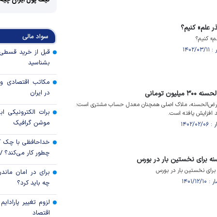
کیف پول ایران چیه
ذر علم» کنیم؟
سواد مالی
لم» کنیم؟
بشناسید
مکاتب اقتصادی و 
در ایران
یون تومانی
ی قرض‌الحسنه، ملاک اصلی همچنان معدل حساب مشتری است؛
برات الکترونیکی اب
موشن گرافیک
خداحافظی با چک ک
چطور کار می‌کند؟ 
حسنه برای نخستین بار در بورس
 برای نخستین بار در بورس
برای در امان ماندن
چه باید کرد؟
لزوم تغییر پارادای
اقتصاد