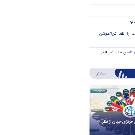
ام»
 را نقد کن!/موشن
 تامین مالی غیربانکی
درباره اینفوگرافیک
بیشتر
 مرکزی جهان از نظر