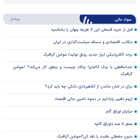
Video
Play
درباره
بیشتر
سواد مالی
Video
قبل از خرید قسطی این ۷ هزینه پنهان را بشناسید
مکاتب اقتصادی و مسئله سیاست‌گذاری در ایران
برات الکترونیکی ابزار جدید رونق تولید/ موشن گرافیک
خداحافظی با چک کاغذی! چکاد چیست و چطور کار می‌کند؟ /موشن
گرافیک
برای در امان ماندن از کلاهبرداری بانکی چه باید کرد؟
لزوم تغییر پارادایم در نحوه تامین مالی اقتصاد
مزایای اوراق گام
صفر تا صد «اوراق گام»
بدون معطلی طلبت را نقد کن!/موشن گرافیک