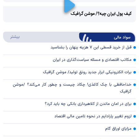
Play
کیف پول ایران چیه؟/ موشن گرافیک
Video
Play
درباره
بیشتر
سواد مالی
Video
قبل از خرید قسطی این ۷ هزینه پنهان را بشناسید
مکاتب اقتصادی و مسئله سیاست‌گذاری در ایران
برات الکترونیکی ابزار جدید رونق تولید/ موشن گرافیک
خداحافظی با چک کاغذی! چکاد چیست و چطور کار می‌کند؟ /موشن
گرافیک
برای در امان ماندن از کلاهبرداری بانکی چه باید کرد؟
لزوم تغییر پارادایم در نحوه تامین مالی اقتصاد
مزایای اوراق گام