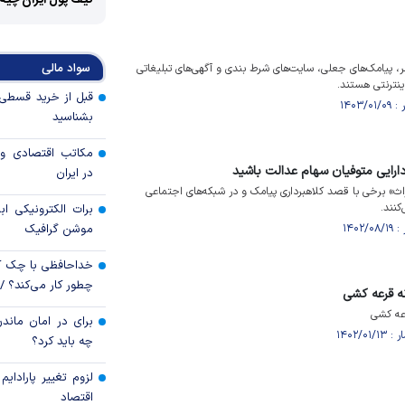
کیف پول ایران چیه
سواد مالی
 پیامک‌های جعلی، سایت‌های شرط بندی و آگهی‌های تبلیغاتی
اینترنتی هستند.
بشناسید
مکاتب اقتصادی و 
دارایی متوفیان سهام عدالت باشید
در ایران
راث» برخی با قصد کلاهبرداری پیامک و در شبکه‌های اجتماعی
کنند.
برات الکترونیکی اب
موشن گرافیک
خداحافظی با چک ک
چطور کار می‌کند؟ 
ه قرعه کشی
عه کشی
برای در امان ماندن
چه باید کرد؟
لزوم تغییر پارادای
اقتصاد