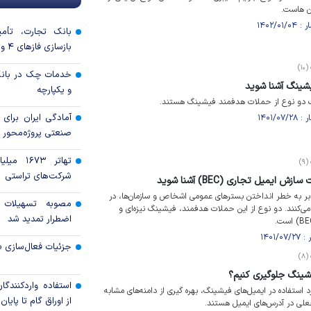
آن هاست.
بانک تجارت، تأمین
بازسازی فاز‌های ۴ و ۵ پارس جنوبی
۱)
خدمات چک در بانک
شینگ آشنا شوید
و یکپارچه
دو نوع از حملات هدفمند فیشینگ هستند.
آمادگی ایران برای
صنعتی پروژه‌محور 
تهاتر ۶۷۳
۹)
شرکت‌های تراستی
ایمیل تجاری (BEC) آشنا شوید
ر به خطر انداختن بستر‌های عمومی اشخاص و سازمان‌ها، در
مصوبه تسهیلات 
ی‌کنند. دو نوع از این حملات هدفمند، فیشینگ نیزه‌ای و
اضطرار تمدید شد
جزئیات فعال‌سازی «
۸)
شینگ جلوگیری کنیم؟
استفاده واردکنندگا
رد استفاده در ایمیل‌های فیشینگ، بهره گیری از دامنه‌های مشابه
از اوراق گام تا پایان سال ۱۴۰۵ 
 جعلی در آدرس‌های ایمیل هستند.