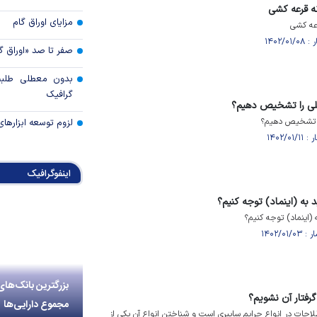
ه قرعه کشی
مزایای اوراق گام
عه کشی
صفر تا صد «اوراق گ
بدون معطلی طلبت
گرافیک
لی را تشخیص دهیم؟
را تشخیص دهیم؟
لزوم توسعه ابزارهای
اینفوگرافیک
د به (اینماد) توجه کنیم؟
ه (اینماد) توجه کنیم؟
بزرگترین بانک‌های
فتار آن نشویم؟
مجموع دارایی‌ها
حات در انواع جرایم سایبری است و شناختن انواع آن یکی از