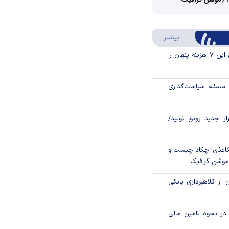
؟/ موشن گرافیک
Video
Play
درباره سواد مالی
بیشتر
Video
قبل از خرید قسطی این ۷ هزینه پنهان را
مسئله سیاست‌گذاری
زار جدید رونق تولید/
اغذی! چکاد چیست و
/موشن گرافیک
 از کلاهبرداری بانکی
م در نحوه تامین مالی