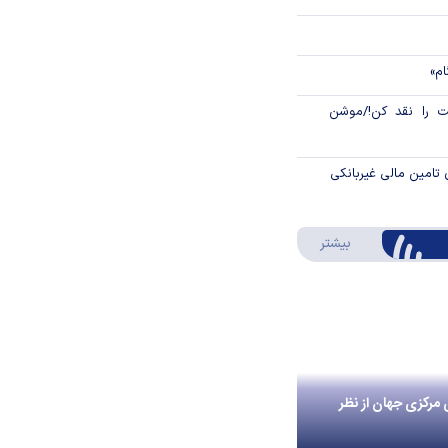
ام»
 را نقد کن!/موشن
 تامین مالی غیربانکی
درباره اینفوگرافیک
بیشتر
 مرکزی جهان از نظر