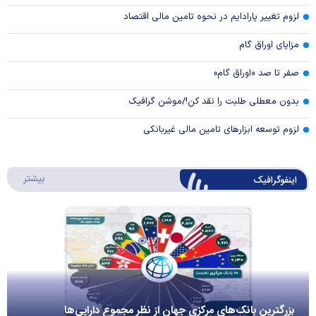
لزوم تغییر پارادایم در نحوه تامین مالی اقتصاد
مزایای اوراق گام
صفر تا صد «اوراق گام»
بدون معطلی طلبت را نقد کن!/موشن گرافیک
لزوم توسعه ابزارهای تامین مالی غیربانکی
درباره 
بیشتر
اینفوگرافیک
بزرگترین بانک‌های مرکزی جهان از نظر مجموع دارایی‌ها