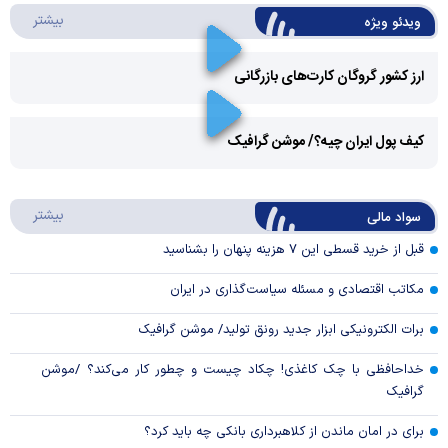
درباره 
بیشتر
ویدئو ویژه
ارز کشور گروگان کارت‌های بازرگانی
Play
کیف پول ایران چیه؟/ موشن گرافیک
Video
Play
درباره
بیشتر
سواد مالی
Video
قبل از خرید قسطی این ۷ هزینه پنهان را بشناسید
مکاتب اقتصادی و مسئله سیاست‌گذاری در ایران
برات الکترونیکی ابزار جدید رونق تولید/ موشن گرافیک
خداحافظی با چک کاغذی! چکاد چیست و چطور کار می‌کند؟ /موشن
گرافیک
برای در امان ماندن از کلاهبرداری بانکی چه باید کرد؟