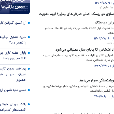
بزرگترین بانک‌های
مجموع دارایی‌ها
ایبنا مطرح کرد:
ازی دو ریسک اصلی صرافی‌های رمزارز/ لزوم تقویت
 ارز دیجیتال
ارز کشور گروگان کار
 تحت نظارت قرار داشته باشند چراکه به نفع اقتصاد است و
دهد.
خرید اعتباری چگونه
را تغییر داد؟
ی بانکی:
د اشخاص تا پایان سال عملیاتی می‌شود
پایان هفته کاری 
جرایی ناظر بر الزامات افتتاح و نگهداری حساب‌های سپرده
۵.۴ میلیون واحد
ای مازاد اشخاص است.
پرداخت بدون کارت با
سریع، امن و هو
حضوری
به ورشکستگی سوق می‌دهد
مپ» از جمله کاهش نظارت‌های بانکی، خطر ورشکستگی‌های
مسیر تازه تامین ارز
ا افزایش داده‌است.
بانک جهانی: هوش 
اقتصادهای کم‌درآم