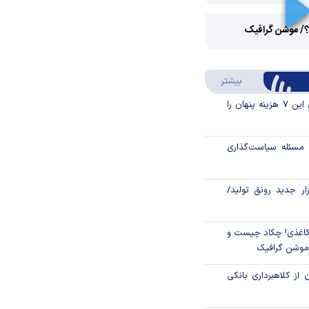
Play
؟/ موشن گرافیک
Video
Play
درباره سواد مالی
بیشتر
Video
قبل از خرید قسطی این ۷ هزینه پنهان را
مسئله سیاست‌گذاری
زار جدید رونق تولید/
اغذی! چکاد چیست و
/موشن گرافیک
 از کلاهبرداری بانکی