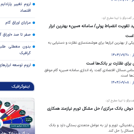
لزوم تغییر پارادای
اقتصاد
فت‌و‌گو با ایبنا مطرح کرد:
مزایای اوراق گام
لید تقویت انضباط پولی/ سامانه «سین» بهترین ابزار
صفر تا صد «اوراق گ
 است
کی از بهترین ابزار‌ها برای هوشمندسازی نظارت و دستیابی به
بدون معطلی طلبت
گرافیک
برای نظارت بر بانک‌ها است
لزوم توسعه ابزارهای
اس مسائل اقتصادی گفت: راه اندازی سامانه «سین» گام موفق
ک‌ها است.
اینفوگرافیک
و‌گو با ایبنا مطرح کرد:
 دوش بانک مرکزی/ حل مشکل تورم نیازمند همکاری
نقدینگی، تورم و ارز به عوامل متعددی بستگی دارد و بانک
 مسائل را حل کند.