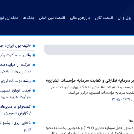
پول و ارز
اقتصاد کلان
بازارهای مالی
اقتصاد بین الملل
بانک‌ها
بانکداری نو
«کیف پول ایران» 
وقتی سیم کارت وثی
حرکت از مزایده‌مح
بر دارایی‌های بانکی
 سرمایه نظارتی و کفایت سرمایه مؤسسات اعتباری»
ریشه نوسانات ارزی 
 توسعه و تحقیقات اقتصادی دانشگاه تهران، دوره تخصصی
قیمت اوراق تسهی
فایت سرمایه مؤسسات اعتباری» برگزار می‌کنند.
جزئیات هزینه خرید ا
گفت‌وگو با مدیرعا
/ گزارش تصویری
‌ها
ذخایر ارزی، پشتوانه 
اصلاحات اخیر بانک مرکزی در دستورالعمل سرمایه نظارتی (۱۴۰۲) و همچنین بخشنامه نحوه
تورم
تسعیر دارایی‌ها و بدهی‌های پولی ارزی (۱۴۰۵)، از مهم‌ترین تحولات مقررات احتیاطی نظام