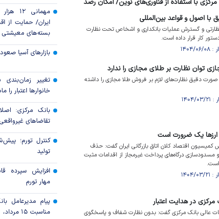
کزی با استفاده از فناوری‌های نوین/ امکان رصد
مهمانی ۱۲
با اصول و قواعد بین‌المللی
ایران/ حمایت از اقش
ظارتی و گسترش عملیات بانکداری و اشخاص تحت نظارت
بسته‌های معیشتی
 دستور کار قرار داده است.
بازارهای آسیا صعود 
ازی توان نظارت بر طلای مجازی را ندارد
ه صورت دقیق نظارت‌های لازم بر فروش طلا مجازی را داشته
تغییر زمان‌بندی ش
خانوار‌ها اعتبار را م
بانک مرکزی: اصلا
تقاضاهای غیرواقعی 
 ارز‌ها یک ضرورت است
کنترل تورم؛ پیش‌ش
س کمیسیون اقتصاد کلان اتاق بازرگانی ایران گفت: حذف
تولید
مسدودسازی درگاه‌های پرداخت غیرمجاز از اقدامات مثبت
است.
افزایش سپرده قان
مهار تورم
رکزی در هدایت اعتبار
پیام مدیرعامل با
مناسبت ۱۵ مرداد، سالروز تأسیس بانک
ت عالی بانک مرکزی گفت: بدون نظارت شفاف و پاسخگوی