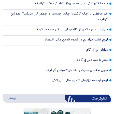
برات الکترونیکی ابزار جدید رونق تولید/ موشن گرافیک
خداحافظی با چک کاغذی! چکاد چیست و چطور کار می‌کند؟ /موشن
گرافیک
برای در امان ماندن از کلاهبرداری بانکی چه باید کرد؟
لزوم تغییر پارادایم در نحوه تامین مالی اقتصاد
مزایای اوراق گام
صفر تا صد «اوراق گام»
بدون معطلی طلبت را نقد کن!/موشن گرافیک
لزوم توسعه ابزارهای تامین مالی غیربانکی
درباره 
بیشتر
اینفوگرافیک