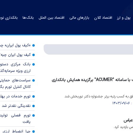
پول و ارز
اقتصاد کلان
بازارهای مالی
اقتصاد بین الملل
بانک‌ها
بانکداری نو
«کیف پول ایران» 
کیف پول ایران چیه
بانک مرکزی دستور
ارزی ویژه سرمایه‌گذار
شرکت خدمات انفورماتیک با سامانه "ACUMER" برگزیده همایش بانکداری
سیاست‌های حمایتی 
کانال کنترل تورم بگ
تورم خدمات در بهار ۱۴۰۵ چقدر شد
 به کسب رتبه برتر جشنواره دکتر نوربخش شد.
نقدینگی نقدتر شد
تورم فصلی تولی
 عباس
یافت
 بازدید کرد.
چرا انضباط ارزی ب