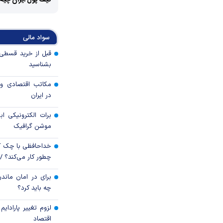
کیف پول ایران چیه
سواد مالی
بشناسید
مکاتب اقتصادی و 
در ایران
برات الکترونیکی اب
موشن گرافیک
خداحافظی با چک ک
چطور کار می‌کند؟ 
برای در امان ماندن
چه باید کرد؟
لزوم تغییر پارادای
اقتصاد