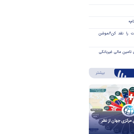
ام»
 را نقد کن!/موشن
 تامین مالی غیربانکی
درباره اینفوگرافیک
بیشتر
 مرکزی جهان از نظر