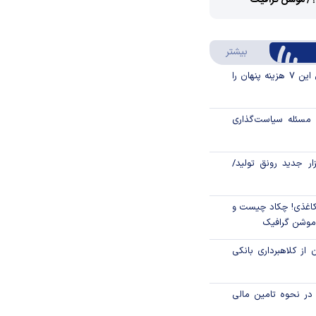
؟/ موشن گرافیک
Video
Play
درباره سواد مالی
بیشتر
Video
قبل از خرید قسطی این ۷ هزینه پنهان را
مسئله سیاست‌گذاری
زار جدید رونق تولید/
اغذی! چکاد چیست و
/موشن گرافیک
 از کلاهبرداری بانکی
م در نحوه تامین مالی