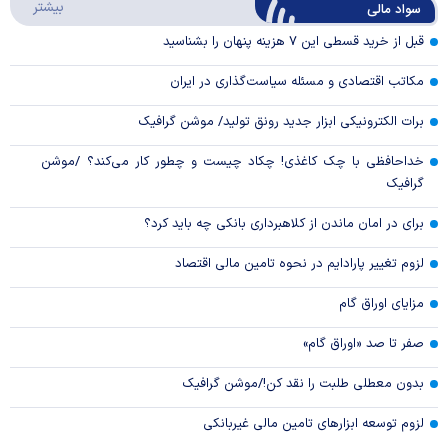
درباره
بیشتر
سواد مالی
Video
قبل از خرید قسطی این ۷ هزینه پنهان را بشناسید
مکاتب اقتصادی و مسئله سیاست‌گذاری در ایران
برات الکترونیکی ابزار جدید رونق تولید/ موشن گرافیک
خداحافظی با چک کاغذی! چکاد چیست و چطور کار می‌کند؟ /موشن
گرافیک
برای در امان ماندن از کلاهبرداری بانکی چه باید کرد؟
لزوم تغییر پارادایم در نحوه تامین مالی اقتصاد
مزایای اوراق گام
صفر تا صد «اوراق گام»
بدون معطلی طلبت را نقد کن!/موشن گرافیک
لزوم توسعه ابزارهای تامین مالی غیربانکی