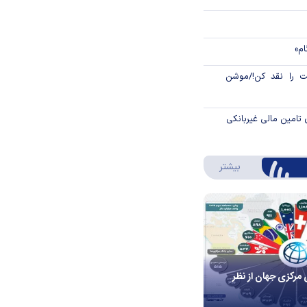
ام»
 را نقد کن!/موشن
 تامین مالی غیربانکی
درباره اینفوگرافیک
بیشتر
 مرکزی جهان از نظر