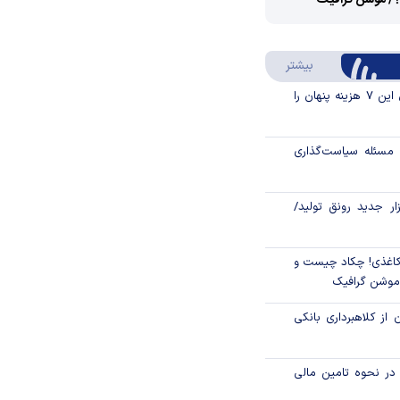
؟/ موشن گرافیک
Video
Play
درباره سواد مالی
بیشتر
Video
قبل از خرید قسطی این ۷ هزینه پنهان را
مسئله سیاست‌گذاری
زار جدید رونق تولید/
اغذی! چکاد چیست و
/موشن گرافیک
 از کلاهبرداری بانکی
م در نحوه تامین مالی