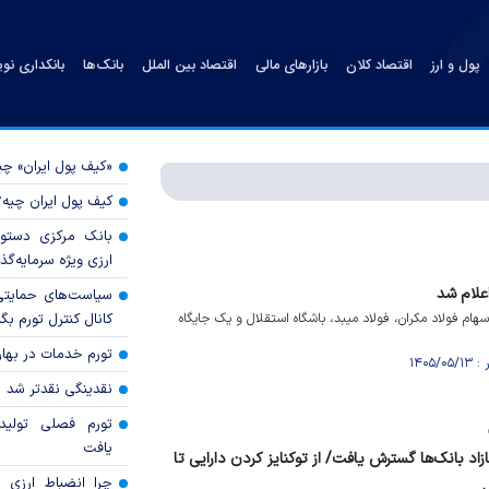
پول و ارز
اقتصاد کلان
بازارهای مالی
اقتصاد بین الملل
بانک‌ها
بانکداری نو
«کیف پول ایران» 
کیف پول ایران چیه
بانک مرکزی دستور
ارزی ویژه سرمایه‌گذار
سیاست‌های حمایتی 
هام فولاد مکران، فولاد میبد، باشگاه استقلال و یک جایگاه
کانال کنترل تورم بگ
تورم خدمات در بهار ۱۴۰۵ چقدر شد
نقدینگی نقدتر شد
تورم فصلی تولی
یافت
اد بانک‌ها گسترش یافت/ از توکنایز کردن دارایی تا
چرا انضباط ارزی ب