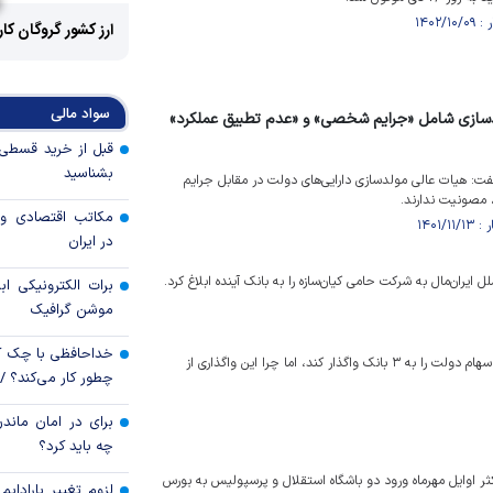
ارز کشور گروگان کا
سواد مالی
سازی شامل «جرایم شخصی» و «عدم تطبیق عملکرد»
بشناسید
: هیات عالی مولدسازی دارایی‌های دولت در مقابل جرایم
مصونیت ندارند.
مکاتب اقتصادی و 
در ایران
ران‌مال به شرکت حامی کیان‌سازه را به بانک آینده ابلاغ کرد.
برات الکترونیکی اب
موشن گرافیک
خداحافظی با چک ک
هیات وزیران تصمیم گرفته که برای تامین مالی طرح یارانه کالاهای اساسی سهام دولت را به ۳ بانک واگذار کند، اما چرا این واگذاری از
چطور کار می‌کند؟ 
برای در امان ماندن
چه باید کرد؟
ر اوایل مهرماه ورود دو باشگاه استقلال و پرسپولیس به بورس
لزوم تغییر پارادای