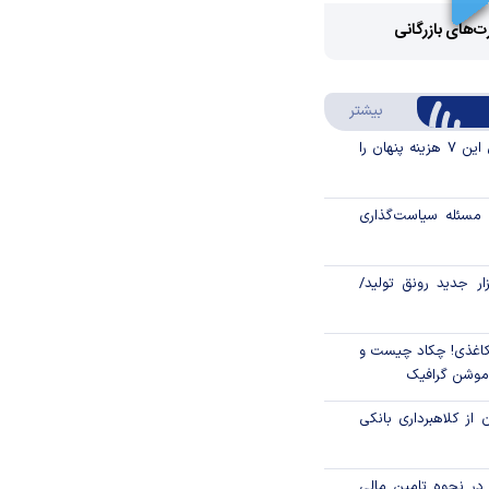
Video
رت‌های بازرگانی
Play
درباره سواد مالی
بیشتر
Video
قبل از خرید قسطی این ۷ هزینه پنهان را
مسئله سیاست‌گذاری
زار جدید رونق تولید/
اغذی! چکاد چیست و
/موشن گرافیک
 از کلاهبرداری بانکی
م در نحوه تامین مالی