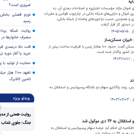
ایه
ضروری است؟
ی اموال مازاد مؤسسات اعتباری» و اصلاحات بعدی آن، به
ی اموال و دارایی‌های شبکه بانکی در چارچوب قوانین و مقررات
ی و همچنین حسب بازخورد‌های واصله از شبکه بانکی،
رسید
 دستور کار قرار گرفت.
روایت شبکه پردا
مصرف خانوار‌ها در 
سرپرست سازمان ملی زمین و مسکن گفت: حدود ۱۰۰ هکتار زمین با ظرفیت ساخت بیش از
افت ۵۰ درصد
خرید یا آغاز دوره نز
حمایت از تولید با 
تعهد ۱۱۰۰ هز
تامین کالابرگ
ند
رس، روند واگذاری سهام دو باشگاه پرسپولیس و استقلال به
ویدئو ویژه
روایت همتی از مدی
ه ۲۶ دی موکول شد
جنگ: جلوی شتاب فزا
اطلاعیه ای اعلام کرد عرضه سهام پرسپولیس و استقلال به
دی موکول شد.