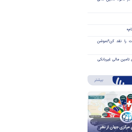
ام»
 را نقد کن!/موشن
 تامین مالی غیربانکی
درباره اینفوگرافیک
بیشتر
 مرکزی جهان از نظر