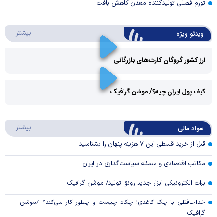
تورم فصلی تولیدکننده معدن کاهش یافت
درباره 
بیشتر
ویدئو ویژه
ارز کشور گروگان کارت‌های بازرگانی
Play
کیف پول ایران چیه؟/ موشن گرافیک
Video
Play
درباره
بیشتر
سواد مالی
Video
قبل از خرید قسطی این ۷ هزینه پنهان را بشناسید
مکاتب اقتصادی و مسئله سیاست‌گذاری در ایران
برات الکترونیکی ابزار جدید رونق تولید/ موشن گرافیک
خداحافظی با چک کاغذی! چکاد چیست و چطور کار می‌کند؟ /موشن
گرافیک