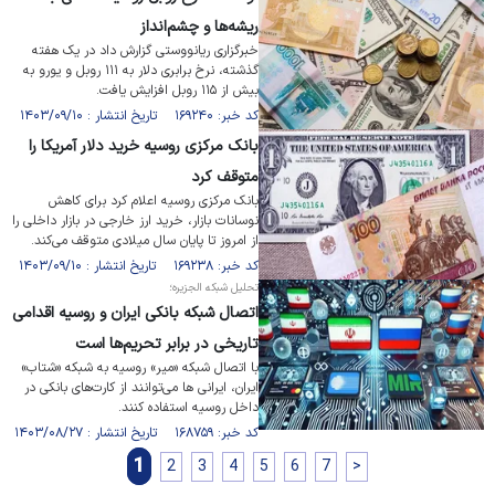
ریشه‌ها و چشم‌انداز
خبرگزاری ریانووستی گزارش داد در یک هفته
گذشته، نرخ برابری دلار به ۱۱۱ روبل و یورو به
بیش از ۱۱۵ روبل افزایش یافت.
کد خبر: ۱۶۹۲۴۰ تاریخ انتشار : ۱۴۰۳/۰۹/۱۰
بانک مرکزی روسیه خرید دلار آمریکا را
متوقف کرد
بانک مرکزی روسیه اعلام کرد برای کاهش
نوسانات بازار، خرید ارز خارجی در بازار داخلی را
از امروز تا پایان سال میلادی متوقف می‌کند.
کد خبر: ۱۶۹۲۳۸ تاریخ انتشار : ۱۴۰۳/۰۹/۱۰
تحلیل شبکه الجزیره؛
اتصال شبکه بانکی ایران و روسیه اقدامی
تاریخی در برابر تحریم‌ها است
با اتصال شبکه «میر» روسیه به شبکه «شتاب»
ایران، ایرانی ها می‌توانند از کارت‌های بانکی در
داخل روسیه استفاده کنند.
کد خبر: ۱۶۸۷۵۹ تاریخ انتشار : ۱۴۰۳/۰۸/۲۷
1
2
3
4
5
6
7
>