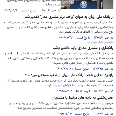
سه پایه فناوری، رقابت‌پذیری و مشتری‌مداری
استوار بماند.
کد خبر: ۱۸۰۰۲۳ تاریخ انتشار : ۱۴۰۴/۰۹/۲۲
از بانک ملی ایران به عنوان "واحد برتر مشتری مدار" تقدیر شد
بانک ملی ایران در دومین جشنواره سراسری یکصد واحد مشتری مدار کشور به پاس کسب
رضایتمندی و تکریم مشتریان به عنوان واحد برتر مشتری مدار کشور انتخاب و با اعطای
لوح زرین سپاس از اقدامات بانک، تقدیر شد.
کد خبر: ۱۲۹۰۵۷ تاریخ انتشار : ۱۴۰۰/۰۹/۲۷
مدیرعامل بانک ملی ایران:
بانکداری و مشتری مداری باید دائمی باشد
مدیرعامل بانک ملی ایران در نشست بررسی عملکرد شش ماه نخست امسال ادارات امور و
شعب مستقل بانک که به صورت وبیناری برگزار شد، گفت:بانکداری و مشتری مداری باید
دائمی باشد و همکاران از ابتکار عمل غافل نشوند.
کد خبر: ۱۲۷۴۴۵ تاریخ انتشار : ۱۴۰۰/۰۷/۱۸
بازدید معاون شعب بانک ملی ایران از شعبه مستقل میرداماد
حسن مونسان معاون شعب بانک ملی ایران و حمید مومنی مدیر امور شعب مستقل از
شعبه مستقل میرداماد بازدید و با کارکنان آن دیدار کردند.
کد خبر: ۱۱۸۳۲۲ تاریخ انتشار : ۱۳۹۹/۰۷/۰۸
اعتباربخشی به داده های مرتبط با مشتریان
سومین جلسه کمیته مضمون استراتژیک مشتری محوری بانک ملی ایران برگزار و در آن
راهکارهای شناسایی شده در حوزه‌ خدمت‌رسانی متناسب به مشتریان تشریح شد.
کد خبر: ۱۱۳۸۷۷ تاریخ انتشار : ۱۳۹۹/۰۲/۱۴