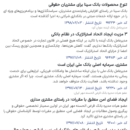
تنوع محصولات بانک سینا برای مشتریان حقوقی
بانک سینا در راستای افزایش رضایتمندی مشتریان، سیاستگذاری‌ها و برنامه‌ریزی‌های ویژه ای
را در حوزه ارائه خدمات مبتنی بر بانکداری شرکتی به اجرا گذاشته است.
کد خبر: ۹۹۲۳۴ تاریخ انتشار : ۱۳۹۸/۰۲/۰۳
مدیرعامل بانک آینده عنوان کرد:
۳ مزیت ایجاد اتحاد استراتژیک در نظام بانکی
مدیرعامل بانک آینده با تاکید بر اینکه هیچ فصلی در قانون تجارت در خصوص اتحاد
استراتژیک بانک‌ها نداریم، گفت: کاهش هزینه‌ها، چابک‌سازی و همچنین توزیع ریسک بین
اعضا از مزایای اتحاد استراتژیک است.
کد خبر: ۹۶۴۸۴ تاریخ انتشار : ۱۳۹۷/۱۱/۰۹
مشتری، سرمایه اصلی بانک ملی ایران است
مدیرعامل بانک ملی با بیان اینکه ساختمان ها وامکانات فیزیکی، ابزارهایی برای خدمت
رسانی به مشتریان هستند، گفت: سرمایه اصلی بانک، مشتری است، چرا که اگر مشتری
وجود نداشته باشد، فعالیت بانک متوقف خواهد شد.
کد خبر: ۹۲۲۳۰ تاریخ انتشار : ۱۳۹۷/۰۷/۱۴
عضو هیات مدیره بانک قرض الحسنه مهر ایران:
ایجاد فضای امن منطبق با مقررات؛ در راستای مشتری مداری
عضو هیات مدیره بانک قرض الحسنه مهر ایران در اولین سمینار تخصصی حقوقی و
پیگیری وصول مطالبات بر ایجاد فضایی امن، منطبق بر مقررات توسط کارشناسان حقوقی را
در راستای مشتری مداری تاکید کرد.
کد خبر: ۹۲۰۰۱ تاریخ انتشار : ۱۳۹۷/۰۷/۰۸