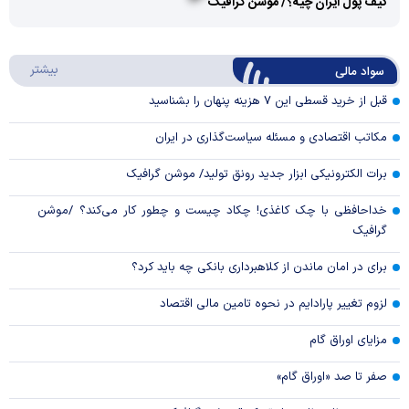
کیف پول ایران چیه؟/ موشن گرافیک
Video
Play
درباره
بیشتر
سواد مالی
Video
قبل از خرید قسطی این ۷ هزینه پنهان را بشناسید
مکاتب اقتصادی و مسئله سیاست‌گذاری در ایران
برات الکترونیکی ابزار جدید رونق تولید/ موشن گرافیک
خداحافظی با چک کاغذی! چکاد چیست و چطور کار می‌کند؟ /موشن
گرافیک
برای در امان ماندن از کلاهبرداری بانکی چه باید کرد؟
لزوم تغییر پارادایم در نحوه تامین مالی اقتصاد
مزایای اوراق گام
صفر تا صد «اوراق گام»