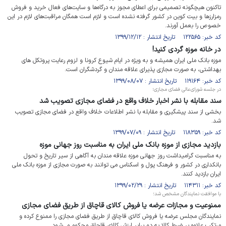
تاکنون هیچ­گونه تصمیمی برای اعطای مجوز به درگاه‌­ها و سایت­‌های فعال خرید و فروش
رمزارزها و بیت­ کوین در کشور گرفته نشده است و لازم است همگان مراقبت­‌های لازم در این
خصوص را بعمل آورند.
کد خبر: ۱۲۲۵۶۵ تاریخ انتشار : ۱۳۹۹/۱۲/۱۲
در خانه موزه گردی کنید!
موزه بانک ملی ایران همیشه و به ویژه در ایام شیوع کرونا و لزوم رعایت پروتکل های
بهداشتی، به صورت مجازی پذیرای علاقه مندان و گردشگران است.
کد خبر: ۱۱۹۱۶۴ تاریخ انتشار : ۱۳۹۹/۰۸/۰۷
در جلسه شورای‌عالی فضای مجازی؛
سند مقابله با نشر اخبار خلاف واقع در فضای مجازی تصویب شد
بخشی از سند پیشگیری و مقابله با نشر اطلاعات خلاف واقع در فضای مجازی تصویب
شد.
کد خبر: ۱۱۸۳۵۹ تاریخ انتشار : ۱۳۹۹/۰۷/۰۹
بازدید مجازی از موزه بانک ملی ایران به مناسبت روز جهانی موزه
به مناسبت گرامیداشت روز جهانی موزه علاقه مندان به آگاهی از سیر تاریخ و تحول
بانکداری در کشور و فرهنگ پول و اسکناس می توانند به صورت مجازی از موزه بانک ملی
ایران بازدید کنند.
کد خبر: ۱۱۴۳۱۱ تاریخ انتشار : ۱۳۹۹/۰۲/۲۹
با موافقت نمایندگان مشخص شد؛
ممنوعیت و مجازات عرضه یا فروش کالای قاچاق از طریق فضای مجازی
نمایندگان مجلس عرضه یا فروش کالای قاچاق از طریق فضای مجازی را ممنوع کرده و
مرتکب علاوه بر ضبط کالا به دو برابر ارزش کالای قاچاق محکوم می‌شود.