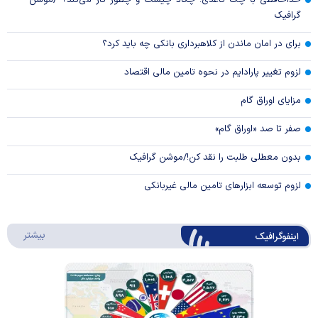
خداحافظی با چک کاغذی! چکاد چیست و چطور کار می‌کند؟ /موشن
گرافیک
برای در امان ماندن از کلاهبرداری بانکی چه باید کرد؟
لزوم تغییر پارادایم در نحوه تامین مالی اقتصاد
مزایای اوراق گام
صفر تا صد «اوراق گام»
بدون معطلی طلبت را نقد کن!/موشن گرافیک
لزوم توسعه ابزارهای تامین مالی غیربانکی
درباره 
بیشتر
اینفوگرافیک