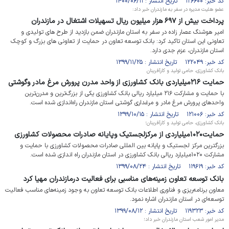
کد خبر: ۱۲۶۶۰۰ تاریخ انتشار : ۱۴۰۰/۰۶/۱۱
عضو هئیت مدیره در سفر به مازندران خبر داد:
پرداخت بیش از ۶۹۷ هزار میلیون ریال تسهیلات اشتغال در مازندران
امیر هوشنگ عصار زاده در سفر به استان مازندران ضمن بازدید از طرح های تولیدی و
تعاونی این استان تاکید کرد: بانک توسعه تعاون در حمایت از تعاونی های بزرگ و کوچک
استان مازندران، عزم جدی دارد.
کد خبر: ۱۲۲۰۴۹ تاریخ انتشار : ۱۳۹۹/۱۱/۲۵
بانک کشاورزی، حامی تولید و کارآفرینان
حمایت ۲۱۶میلیاردی بانک کشاورزی از واحد مدرن پرورش مرغ مادر وگوشتی
با حمایت و مشارکت ۲۱۶ میلیارد ریالی بانک کشاورزی یکی از بزرگ‌ترین و مدرن‌ترین
واحدهای پرورش مرغ مادر و مرغداری گوشتی استان مازندران راه‌اندازی شده است.
کد خبر: ۱۲۱۰۰۶ تاریخ انتشار : ۱۳۹۹/۱۰/۱۵
بانک کشاورزی، حامی تولید و کارآفرینان؛
حمایت۱۰۲۰میلیاردی از مرکزلجستیک وپایانه صادرات محصولات کشاورزی
بزرگترین مرکز لجستیک و پایانه بین المللی صادرات محصولات کشاورزی با حمایت و
مشارکت ۱۰۲۰میلیارد ریالی بانک کشاورزی در استان مازندران راه اندازی شده است.
کد خبر: ۱۱۹۶۱۹ تاریخ انتشار : ۱۳۹۹/۰۸/۲۴
بانک توسعه تعاون زمینه‌های مناسبی برای فعالیت درمازندران مهیا کرد
معاون برنامه‌ریزی و فناوری اطلاعات بانک توسعه تعاون به وجود زمینه‌های مناسب فعالیت
توسعه‌ای در استان مازندران اشاره نمود.
کد خبر: ۱۱۹۳۲۳ تاریخ انتشار : ۱۳۹۹/۰۸/۱۲
مدیر امور شعب استان مازندران خبر داد؛