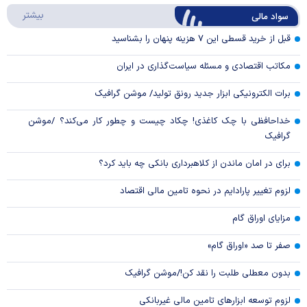
درباره
بیشتر
سواد مالی
Video
قبل از خرید قسطی این ۷ هزینه پنهان را بشناسید
مکاتب اقتصادی و مسئله سیاست‌گذاری در ایران
برات الکترونیکی ابزار جدید رونق تولید/ موشن گرافیک
خداحافظی با چک کاغذی! چکاد چیست و چطور کار می‌کند؟ /موشن
گرافیک
برای در امان ماندن از کلاهبرداری بانکی چه باید کرد؟
لزوم تغییر پارادایم در نحوه تامین مالی اقتصاد
مزایای اوراق گام
صفر تا صد «اوراق گام»
بدون معطلی طلبت را نقد کن!/موشن گرافیک
لزوم توسعه ابزارهای تامین مالی غیربانکی