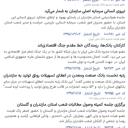
کد خبر: ۱۰۳۶۹۸ تاریخ انتشار : ۱۳۹۸/۰۶/۱۲
عضو هیئت مدیره بانک توسعه تعاون:
نیروی انسانی سرمایه اصلی سازمان به شمار می‌آید
جلسه هم‌اندیشی استان مازندران در راستای بهبود و ارتقای عملکرد نیروی انسانی این
استان، با حضور مدیران امور شعب، سرمایه انسانی، بازرسی، حراست و مدیر شعب استان
مازندران برگزار شد.
کد خبر: ۱۰۰۲۸۱ تاریخ انتشار : ۱۳۹۸/۰۳/۰۲
عضو هیات مدیره بانک ملی ایران:
کارکنان بانک‌ها، رزمندگان خط مقدم جنگ اقتصادی‌اند
عضو هیات مدیره بانک ملی ایران با بیان اینکه کشور ما در یک جنگ تمام عیار اقتصادی به
سر می برد، گفت: اعمال محدودیت ها و تحریم ها از سوی دشمنان علیه جمهوری اسلامی
ایران، در جهت کاستن قدرت و توان ماست.
کد خبر: ۹۸۲۷۳ تاریخ انتشار : ۱۳۹۷/۱۲/۲۵
رتبه نخست بانک صنعت ومعدن در اعطای تسهیلات رونق تولید به مازندران
مدیرعامل بانک صنعت و معدن گفت:" این بانک رتبه نخست اعطای تسهیلات در میان سایر
بانکهای استان را دارد و ۵۳ درصد اعتبارات در قالب طرح رونق تولید را پرداخت کرده است."
کد خبر: ۹۶۷۵۵ تاریخ انتشار : ۱۳۹۷/۱۱/۱۶
در بانک صنعت و معدن روی داد؛
برگزاری جلسه کمیته وصول مطالبات شعب استان مازندران و گلستان
جلسه کمیته وصول مطالبات شعب استان مازندران و گلستان با حضور اصغر پاک طینت
عضو هیات مدیره و ولی الهی، رهباریان ،گرجی ،احمدی ، ونکی فراهانی، آرشید و همچنین
روسا و جمعی از کارکنان شعب مازندران برگزار شد.
کد خبر: ۹۶۳۱۴ تاریخ انتشار : ۱۳۹۷/۱۱/۰۶