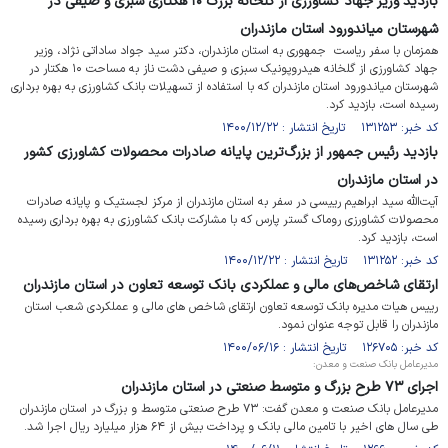
بازدید وزیر جهاد کشاورزی از گلخانه بزرگ ۱۰ هکتاری سبزی و صیفی در
شهرستان میاندورود استان مازندران
همزمان با سفر ریاست جمهوری به استان مازندران، دکتر سید جواد ساداتی نژاد، وزیر
جهاد کشاورزی از گلخانه هیدروپونیک سبزی و صیفی دشت ناز به مساحت ۱۰ هکتار در
شهرستان میاندورود استان مازندران که با استفاده از تسهیلات بانک کشاورزی به بهره برداری
رسیده است، بازدید کرد.
کد خبر: ۱۳۱۲۵۳ تاریخ انتشار : ۱۴۰۰/۱۲/۲۲
بازدید رئیس جمهور از بزرگ‌ترین پایانه صادرات محصولات کشاورزی کشور
در استان مازندران
آیت‌الله سید ابراهیم رییسی در سفر به استان مازندران از مرکز لجستیک و پایانه صادرات
محصولات کشاورزی روماک گستر پارس که با مشارکت بانک کشاورزی به بهره برداری رسیده
است، بازدید کرد.
کد خبر: ۱۳۱۲۵۲ تاریخ انتشار : ۱۴۰۰/۱۲/۲۲
ارتقای شاخص‌های مالی و عملکردی بانک توسعه تعاون در استان مازندران
رییس هیات مدیره بانک توسعه تعاون ارتقای شاخص های مالی و عملکردی شعب استان
مازندران را قابل توجه عنوان نمود.
کد خبر: ۱۲۶۷۰۵ تاریخ انتشار : ۱۴۰۰/۰۶/۱۶
مدیرعامل بانک صنعت و معدن:
اجرای ۷۳ طرح بزرگ و متوسط صنعتی در استان مازندران
مدیرعامل بانک صنعت و معدن گفت: ۷۳ طرح صنعتی متوسط و بزرگ در استان مازندران
طی سال های اخیر با تامین مالی بانک و پرداخت بیش از ۶۴ هزار میلیارد ریال اجرا شد.