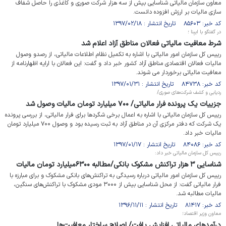
معاون سازمان مالیاتی شناسایی بیش از سه هزار شرکت صوری و کاغذی را حاصل شفاف
سازی مالیات بر ارزش افزوده دانست.
کد خبر: ۸۵۶۰۳ تاریخ انتشار : ۱۳۹۷/۰۲/۱۸
در گفتگو با ایبِنا ؛
شرط معافیت مالیاتی فعالان مناطق آزاد اعلام شد
رییس کل سازمان امور مالیاتی با اشاره به تکمیل نظام اطلاعات مالیاتی، از رصدو وصول
مالیات فعالان اقتصادی مناطق آزاد کشور خبر داد و گفت: این فعالان با ارایه اظهارنامه از
معافیت مالیاتی برخوردار می شوند.
کد خبر: ۸۴۷۳۸ تاریخ انتشار : ۱۳۹۷/۰۱/۳۱
ردیابی و کشف شرکت‌های صوری/
جزییات یک پرونده فرار مالیاتی/ ۷۰۰ میلیارد تومان مالیات وصول شد
رییس کل سازمان مالیاتی با اشاره به اعمال برخی شگردها برای فرار مالیاتی، از بررسی پرونده
یک شرکت که دفتر مرکزی آن در مناطق آزاد به ثبت رسیده بود و وصول ۷۰۰ میلیارد تومان
مالیات خبر داد.
کد خبر: ۸۴۰۸۶ تاریخ انتشار : ۱۳۹۷/۰۱/۱۷
رییس کل سازمان مالیاتی خبر داد:
شناسایی ۳ هزار تراکنش مشکوک بانکی/مطالبه ۶۳۰۰میلیارد تومان مالیات
رییس کل سازمان امور مالیاتی درباره رسیدگی به تراکنش‌های بانکی مشکوک و برای مبارزه با
فرار مالیاتی گفت: از محل شناسایی بیش از ۳۰۰۰ مودی مشکوک با تراکنش‌های سنگین،
مالیات مطالبه شد.
کد خبر: ۸۱۴۱۷ تاریخ انتشار : ۱۳۹۶/۱۱/۱۱
معاون وزیر اقتصاد؛
درآمدهای مالیاتی افزایش یافت/ اصلاح ساختار معافیت‌ها