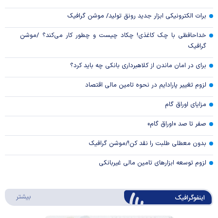
برات الکترونیکی ابزار جدید رونق تولید/ موشن گرافیک
خداحافظی با چک کاغذی! چکاد چیست و چطور کار می‌کند؟ /موشن
گرافیک
برای در امان ماندن از کلاهبرداری بانکی چه باید کرد؟
لزوم تغییر پارادایم در نحوه تامین مالی اقتصاد
مزایای اوراق گام
صفر تا صد «اوراق گام»
بدون معطلی طلبت را نقد کن!/موشن گرافیک
لزوم توسعه ابزارهای تامین مالی غیربانکی
درباره 
بیشتر
اینفوگرافیک