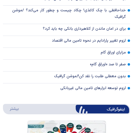
خداحافظی با چک کاغذی! چکاد چیست و چطور کار می‌کند؟ /موشن
گرافیک
برای در امان ماندن از کلاهبرداری بانکی چه باید کرد؟
لزوم تغییر پارادایم در نحوه تامین مالی اقتصاد
مزایای اوراق گام
صفر تا صد «اوراق گام»
بدون معطلی طلبت را نقد کن!/موشن گرافیک
لزوم توسعه ابزارهای تامین مالی غیربانکی
درباره 
بیشتر
اینفوگرافیک