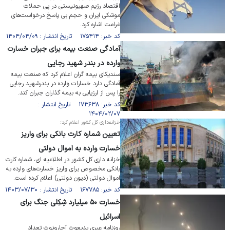
اقتصاد رژیم صهیونیستی در پی حملات
موشکی ایران و حجم بی پاسخ درخواست‌های
غرامت اشاره کرد.
کد خبر: ۱۷۵۴۱۴ تاریخ انتشار : ۱۴۰۴/۰۴/۰۹
آمادگی صنعت بیمه برای جبران خسارت
وارده در بندر شهید رجایی
سندیکای بیمه گران اعلام کرد که صنعت بیمه
آمادگی دارد خسارات وارده در بندرشهید رجایی
را پس از ارزیابی به بیمه گذاران جبران کند.
کد خبر: ۱۷۳۶۳۸ تاریخ انتشار :
۱۴۰۴/۰۲/۰۷
خزانه‌داری کل کشور اعلام کرد؛
تعیین شماره کارت بانکی برای واریز
خسارت وارده به اموال دولتی
خزانه داری کل کشور در اطلاعیه ای، شماره کارت
بانکی مخصوص برای واریز خسارت‌های وارده به
اموال دولتی (دیون دولتی) اعلام کرده است.
کد خبر: ۱۶۷۷۸۵ تاریخ انتشار : ۱۴۰۳/۰۷/۳۰
خسارت ۵۰ میلیارد شِکِلی جنگ برای
اسرائیل
روزنامه عبری یدیعوت آحارونوت تعداد