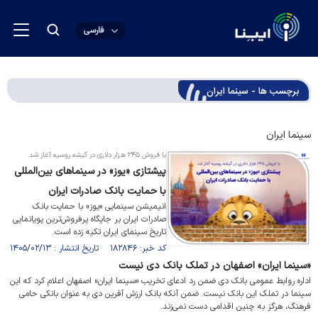
فارسی
برچسب ها - سینما ایران
سینما ایران
با فروش ۲۴۵ هزار دلاری در گیشه روسیه آغاز شد
پیشتازی «یوز» در سینماهای بین‌المللی
با حمایت بانک صادرات ایران
​انیمیشن سینمایی «یوز» با حمایت بانک
صادرات ایران بر جایگاه پرفروش‌ترین پویانمایی
تاریخ سینمای ایران تکیه زده است.
کد خبر: ۱۸۲۸۴۶ تاریخ انتشار : ۱۴۰۵/۰۲/۱۳
«سینما ایران» اصفهان در تملک بانک دی نیست
اداره روابط عمومی بانک دی ضمن رد ادعای تخریب «سینما ایران» اصفهان اعلام کرد که این
سینما در تملک این بانک نیست. ضمن آنکه بانک ارزش آفرین دی به عنوان بانکی حامی
فرهنگ، هرگز به چنین اقدامی دست نمی‌زند.