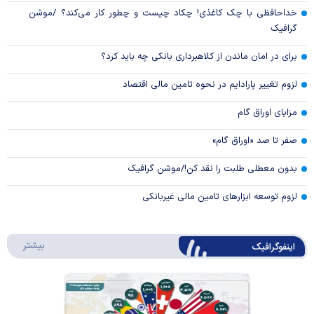
خداحافظی با چک کاغذی! چکاد چیست و چطور کار می‌کند؟ /موشن
گرافیک
برای در امان ماندن از کلاهبرداری بانکی چه باید کرد؟
لزوم تغییر پارادایم در نحوه تامین مالی اقتصاد
مزایای اوراق گام
صفر تا صد «اوراق گام»
بدون معطلی طلبت را نقد کن!/موشن گرافیک
لزوم توسعه ابزارهای تامین مالی غیربانکی
درباره 
بیشتر
اینفوگرافیک