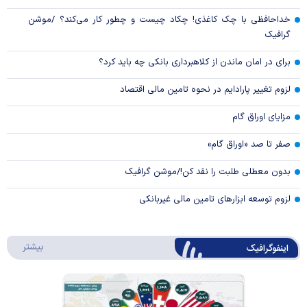
خداحافظی با چک کاغذی! چکاد چیست و چطور کار می‌کند؟ /موشن
گرافیک
برای در امان ماندن از کلاهبرداری بانکی چه باید کرد؟
لزوم تغییر پارادایم در نحوه تامین مالی اقتصاد
مزایای اوراق گام
صفر تا صد «اوراق گام»
بدون معطلی طلبت را نقد کن!/موشن گرافیک
لزوم توسعه ابزارهای تامین مالی غیربانکی
درباره 
بیشتر
اینفوگرافیک