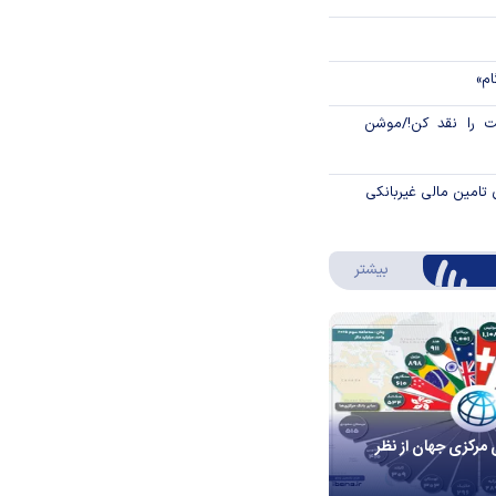
ام»
 را نقد کن!/موشن
 تامین مالی غیربانکی
درباره اینفوگرافیک
بیشتر
 مرکزی جهان از نظر