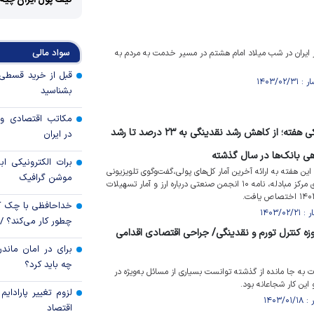
کیف پول ایران چیه
سواد مالی
یران در شب میلاد امام هشتم در مسیر خدمت به مردم به
بشناسید
مکاتب اقتصادی و 
مهمترین اخبار پولی و بانکی هفته؛ از کاهش رشد نقدینگی به ۲۳ درصد تا رشد
در ایران
برات الکترونیکی اب
ین هفته به ارائه آخرین آمار کل‌های پولی،گفت‌وگوی تلویزیونی
موشن گرافیک
رئیس‌جمهور، جزئیات حراج‌های مرکز مبادله، نامه ۱۰ انجمن صنعتی درباره ارز و آمار تسهیلات
خداحافظی با چک ک
چطور کار می‌کند؟ 
ه کنترل تورم و نقدینگی/ جراحی اقتصادی اقدامی
برای در امان ماندن
چه باید کرد؟
ه جا مانده از گذشته توانست بسیاری از مسائل به‌ویژه در
این کار شجاعانه بود.
لزوم تغییر پارادای
اقتصاد