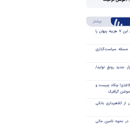
؟/ موشن گرافیک
Video
Play
درباره سواد مالی
بیشتر
Video
قبل از خرید قسطی این ۷ هزینه پنهان را
مسئله سیاست‌گذاری
زار جدید رونق تولید/
اغذی! چکاد چیست و
/موشن گرافیک
 از کلاهبرداری بانکی
م در نحوه تامین مالی