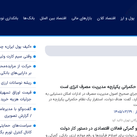
پول و ارز
اقتصاد کلان
بازارهای مالی
اقتصاد بین الملل
بانک‌ها
بانکداری نو
«کیف پول ایران» 
وقتی سیم کارت وثی
حرکت از مزایده‌مح
بر دارایی‌های بانکی
ریشه نوسانات ارزی 
 حکمرانی یکپارچه مدیریت مصرف انرژی است
قیمت اوراق تسهی
 اجرای صحیح اصول مدیریت مصرف در ادارات امکان دستیابی به
جزئیات هزینه خرید ا
ارد، گفت: هدف دولت، استقرار یک نظام حکمرانی یکپارچه در
ت.
گفت‌وگو با مدیرعا
/ گزارش تصویری
انی تهران تاکید کرد
سیاست‌های حمایتی 
 گمرکی فعالان اقتصادی در دستور کار دولت
کانال کنترل تورم بگ
 دولت برای اصلاح فرآیند‌ها و رفع موانع ارزی، بانکی، گمرکی و