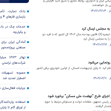
یحی ایران و اندونزی، روابط تجاری با شرق آسیا افزایش و
رانی باز خواهدشد.
بانک تجارت، تأمین
بازسازی فاز‌های ۴ و ۵ پارس جنوبی
خدمات چک در بانک
 به مجلس ارسال کرد
و یکپارچه
رئیسی لایحه الحاق یک بند به تبصره (۶) قانون بودجه سال ۱۴۰۲ کل کشور که با قید دو
ا به مجلس ارسال کرد.
آمادگی ایران برای
صنعتی پروژه‌محور 
تهاتر ۶۷۳
 رونمایی می‌شود
شرکت‌های تراستی
لام کرد: تا پایان اردیبهشت امسال، از اولین خودروی برقی کشور
مصوبه تسهیلات 
اضطرار تمدید شد
جزئیات فعال‌سازی «
در اجرای طرح "نهضت ملی مسکن" برخورد شود
رئیس جمهور، مقامات دولت و مسئولان مرتبط با حوزه
استفاده واردکنندگا
شدار گرفتند.
از اوراق گام تا پایان سال ۱۴۰۵ 