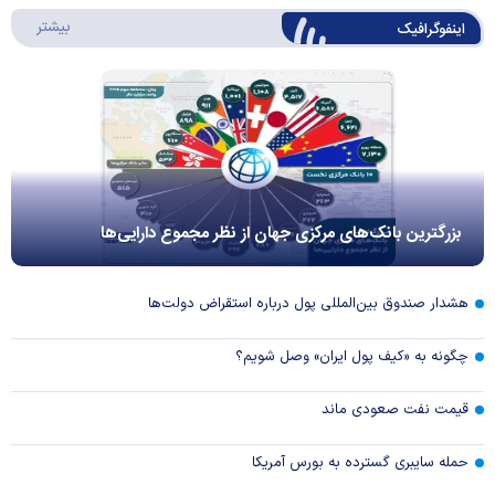
درباره 
بیشتر
اینفوگرافیک
بزرگترین بانک‌های مرکزی جهان از نظر مجموع دارایی‌ها
هشدار صندوق بین‌المللی پول درباره استقراض دولت‌ها
چگونه به «کیف پول ایران» وصل شویم؟
قیمت نفت صعودی ماند
حمله سایبری گسترده به بورس آمریکا