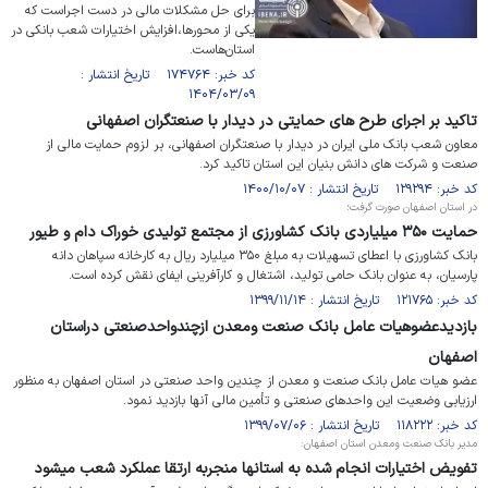
برای حل مشکلات مالی در دست اجراست که
یکی از محور‌ها،افزایش اختیارات شعب بانکی در
استان‌هاست.
کد خبر: ۱۷۴۷۶۴ تاریخ انتشار :
۱۴۰۴/۰۳/۰۹
تاکید بر اجرای طرح های حمایتی در دیدار با صنعتگران اصفهانی
معاون شعب بانک ملی ایران در دیدار با صنعتگران اصفهانی، بر لزوم حمایت مالی از
صنعت و شرکت های دانش بنیان این استان تاکید کرد.
کد خبر: ۱۲۹۲۹۴ تاریخ انتشار : ۱۴۰۰/۱۰/۰۷
در استان اصفهان صورت گرفت؛
حمایت ۳۵۰ میلیاردی بانک کشاورزی از مجتمع تولیدی خوراک دام و طیور
بانک کشاورزی با اعطای تسهیلات به مبلغ ۳۵۰ میلیارد ریال به کارخانه سپاهان دانه
پارسیان، به عنوان بانک حامی تولید، اشتغال و کارآفرینی ایفای نقش کرده است.
کد خبر: ۱۲۱۷۶۵ تاریخ انتشار : ۱۳۹۹/۱۱/۱۴
بازدیدعضوهیات عامل بانک صنعت ومعدن ازچندواحدصنعتی دراستان
اصفهان
عضو هیات عامل بانک صنعت و معدن از چندین واحد صنعتی در استان اصفهان به منظور
ارزیابی وضعیت این واحدهای صنعتی و تأمین مالی آنها بازدید نمود.
کد خبر: ۱۱۸۲۲۲ تاریخ انتشار : ۱۳۹۹/۰۷/۰۶
مدیر بانک صنعت ومعدن استان اصفهان:
تفویض اختیارات انجام شده به استانها منجربه ارتقا عملکرد شعب میشود