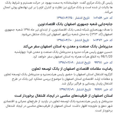
رئیس کل بانک مرکزی گفت:‌ خوشبختانه به سمت بهبود در حرکت هستیم و شرایط بانک
ها باثبات تر شده است و بانک مرکزی نیز نظارت و کنترل لازم را بر این نهادهای پولی اعمال
می‌کند.
کد خبر: ۱۰۲۰۵۹ تاریخ انتشار : ۱۳۹۸/۰۴/۲۵
جابه‌جایی شعبه جمهوری اصفهان بانک اقتصادنوین
با هدف بهینه‌سازی شبکه شعب بانک اقتصادنوین، از ابتدای تیر ماه ۱۳۹۸ شعبه جمهوری
اصفهان (کد ۱۳۱۳) به محل شعبه بزرگمهر اصفهان این بانک منتقل می‌شود.
کد خبر: ۱۰۱۴۷۲ تاریخ انتشار : ۱۳۹۸/۰۴/۱۰
مدیرعامل بانک صنعت و معدن به استان اصفهان سفر می‌کند
حسین مهری رئیس هیأت مدیره و مدیرعامل بانک صنعت و معدن فردا چهارشنبه
98/1/20 به اتفاق هیأت همراه به استان اصفهان سفر خواهد کرد.
کد خبر: ۹۹۳۸۱ تاریخ انتشار : ۱۳۹۸/۰۲/۰۹
رضایت مقامات اقتصادی اصفهان از بانک توسعه تعاون
کارگروه اشتغال استان اصفهان با حضور رئیس هیئت‌مدیره و مدیرعامل بانک توسعه تعاون
و مقامات ارشد اقتصادی استان اصفهان با موضوع بررسی عملکرد این بانک در طرح
اشتغال پایدار روستایی و فراگیر برگزار شد.
کد خبر: ۹۷۶۶۱ تاریخ انتشار : ۱۳۹۷/۱۲/۰۹
استان اصفهان از ظرفیت‌های مناسبی در ایجاد اشتغال برخوردار است
مدیرعامل و رئیس هیئت‌مدیره بانک توسعه تعاون در بازدید از طرح‌های عمرانی و اقتصادی
شهر دهق و علویجه اظهار داشت: استان اصفهان از ظرفیت‌های مناسبی در ایجاد اشتغال
برخوردار است.