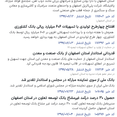
استان اصفهان با دارا بودن صنایع و شرکتهای بزرگی مانند ذوب آهن، مجتمع فولاد مبارکه،
پالایشگاه، شرکت پلی‌اکریل اصفهان و واحدهای متعدد سرامیک و کاشی‌سازی و معادن
سنگ و سنگ‌بری از جمله قطب های صنعتی است.
کد خبر: ۱۱۷۶۰۲ تاریخ انتشار : ۱۳۹۹/۰۶/۱۲
در استان اصفهان؛
افتتاح چهارطرح تولیدی با تسهیلات ۶۰۶ میلیارد ریالی بانک کشاورزی
همزمان با هفته دولت و با پرداخت تسهیلاتی افزون بر ۶۰۶ میلیارد ریال توسط بانک
کشاورزی، چهار طرح تولیدی در استان اصفهان به بهره برداری خواهد رسید.
کد خبر: ۱۱۷۳۹۲ تاریخ انتشار : ۱۳۹۹/۰۶/۰۳
در حمایت از تولید و اعطای تسهیلات تبصره ۱۸
قدردانی استاندار استان اصفهان از بانک صنعت و معدن
استاندار استان اصفهان از حمایت های بانک صنعت و معدن این استان جهت تسهیل و
تسریع در اعطای تسهیلات در قالب تبصره ۱۸ قانون بودجه قدردانی کرد.
کد خبر: ۱۱۷۲۱۴ تاریخ انتشار : ۱۳۹۹/۰۵/۲۸
در سفر عضو هیات مدیره به استان اصفهان:
بانک ملی از سوی نماینده مبارکه در مجلس و استاندار تقدیر شد
بانک ملی ایران از سوی نماینده مبارکه در مجلس شورای اسلامی و استاندار تقدیر شد.
کد خبر: ۱۰۷۰۹۵ تاریخ انتشار : ۱۳۹۸/۰۷/۲۳
حصول ۳۰ درصد درآمد غیرمشاع بانک توسعه تعاون در استان اصفهان
مدیرعامل بانک توسعه تعاون گفت: ۳۰ درصد درآمد غیر مشاع بانک توسعه تعاون در
استان اصفهان حاصل گردیده است.
کد خبر: ۱۰۵۲۷۶ تاریخ انتشار : ۱۳۹۸/۰۷/۰۴