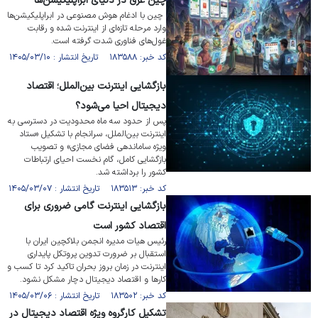
چین غرق در دنیای ابراپلیکیشن‌ها
‌ چین با ادغام هوش مصنوعی در ابراپلیکیشن‌ها
وارد مرحله تازه‌ای از اینترنت شده و رقابت
غول‌های فناوری شدت گرفته است.
کد خبر: ۱۸۳۵۸۸ تاریخ انتشار : ۱۴۰۵/۰۳/۱۰
بازگشایی اینترنت بین‌الملل؛ اقتصاد
دیجیتال احیا می‌شود؟
پس از حدود سه ماه محدودیت در دسترسی به
اینترنت بین‌الملل، سرانجام با تشکیل «ستاد
ویژه ساماندهی فضای مجازی» و تصویب
بازگشایی کامل، گام نخست احیای ارتباطات
کشور را برداشته شد.
کد خبر: ۱۸۳۵۱۳ تاریخ انتشار : ۱۴۰۵/۰۳/۰۷
بازگشایی اینترنت گامی ضروری برای
اقتصاد کشور است
رئیس هیات مدیره انجمن بلاکچین ایران با
استقبال بر ضرورت تدوین پروتکل پایداری
اینترنت در زمان بروز بحران تاکید کرد تا کسب و
کار‌ها و اقتصاد دیجیتال دچار مشکل نشود.
کد خبر: ۱۸۳۵۰۲ تاریخ انتشار : ۱۴۰۵/۰۳/۰۶
تشکیل کارگروه ویژه اقتصاد دیجیتال در