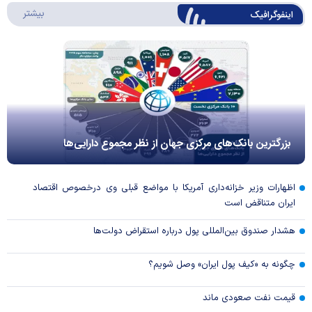
درباره 
بیشتر
اینفوگرافیک
بزرگترین بانک‌های مرکزی جهان از نظر مجموع دارایی‌ها
اظهارات وزیر خزانه‌داری آمریکا با مواضع قبلی وی درخصوص اقتصاد
ایران متناقض است
هشدار صندوق بین‌المللی پول درباره استقراض دولت‌ها
چگونه به «کیف پول ایران» وصل شویم؟
قیمت نفت صعودی ماند