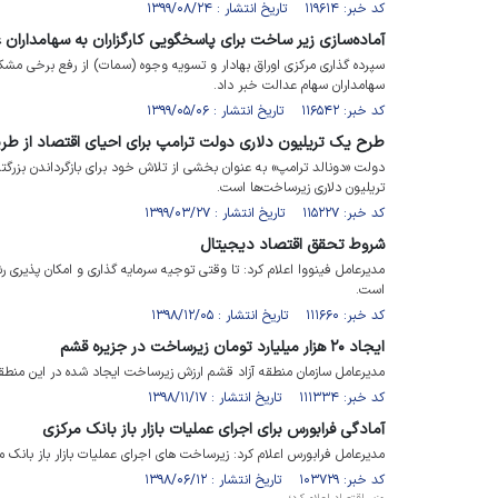
کد خبر: ۱۱۹۶۱۴ تاریخ انتشار : ۱۳۹۹/۰۸/۲۴
آماده‌سازی زیر ساخت برای پاسخگویی کارگزاران به سهامداران 
سپرده گذاری مرکزی اوراق بهادار و تسویه وجوه (سمات) از رفع برخی مشک
سهامداران سهام عدالت خبر داد.
کد خبر: ۱۱۶۵۴۲ تاریخ انتشار : ۱۳۹۹/۰۵/۰۶
طرح یک تریلیون دلاری دولت ترامپ برای احیای اقتصاد از ط
دولت «دونالد ترامپ» به عنوان بخشی از تلاش خود برای بازگرداندن بزرگت
تریلیون دلاری زیرساخت‌ها است.
کد خبر: ۱۱۵۲۲۷ تاریخ انتشار : ۱۳۹۹/۰۳/۲۷
شروط تحقق اقتصاد دیجیتال
مدیرعامل فینووا اعلام کرد: تا وقتی توجیه سرمایه گذاری و امکان پذیر
است.
کد خبر: ۱۱۱۶۶۰ تاریخ انتشار : ۱۳۹۸/۱۲/۰۵
ایجاد ۲۰ هزار میلیارد تومان زیرساخت در جزیره قشم
مدیرعامل سازمان منطقه آزاد قشم ارزش زیرساخت ایجاد شده در این منطقه را بیش از ۲۰ هزار میلیارد 
کد خبر: ۱۱۱۳۳۴ تاریخ انتشار : ۱۳۹۸/۱۱/۱۷
آمادگی فرابورس برای اجرای عملیات بازار باز بانک مرکزی
مدیرعامل فرابورس اعلام کرد: زیرساخت های اجرای عملیات بازار باز بانک مر
کد خبر: ۱۰۳۷۲۹ تاریخ انتشار : ۱۳۹۸/۰۶/۱۲