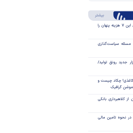
Video
Play
درباره سواد مالی
بیشتر
Video
قبل از خرید قسطی این ۷ هزینه پنهان را
مسئله سیاست‌گذاری
زار جدید رونق تولید/
اغذی! چکاد چیست و
/موشن گرافیک
 از کلاهبرداری بانکی
م در نحوه تامین مالی