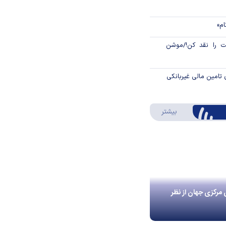
ام»
 را نقد کن!/موشن
 تامین مالی غیربانکی
درباره اینفوگرافیک
بیشتر
 مرکزی جهان از نظر