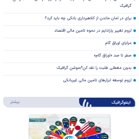
گرافیک
برای در امان ماندن از کلاهبرداری بانکی چه باید کرد؟
لزوم تغییر پارادایم در نحوه تامین مالی اقتصاد
مزایای اوراق گام
صفر تا صد «اوراق گام»
بدون معطلی طلبت را نقد کن!/موشن گرافیک
لزوم توسعه ابزارهای تامین مالی غیربانکی
درباره 
بیشتر
اینفوگرافیک