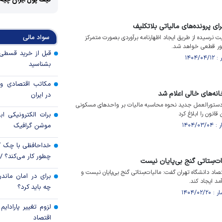
کیف پول ایران چیه
ای پرونده‌های مالیاتی بلاتکلیف
سواد مالی
یت نرسیده از طریق ایجاد اظهارنامه برآوردی بصورت متمرکز
شور قطعی خواهد شد.
بشناسید
مکاتب اقتصادی و 
انه‌های خالی اعلام شد
در ایران
 دستورالعمل جدید نحوه محاسبه مالیات بر واحد‌های مسکونی
انون را ابلاغ کرد
برات الکترونیکی اب
موشن گرافیک
خداحافظی با چک ک
چطور کار می‌کند؟ 
ات‌سِتاتی گنج بی‌پایان نیست
د دانشگاه تهران گفت: مالیات‌سِتاتی گنج بی‌پایان نیست و
برای در امان ماندن
آمد ایجاد کند.
چه باید کرد؟
لزوم تغییر پارادای
اقتصاد