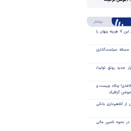
؟/ موشن گرافیک
Video
Play
درباره سواد مالی
بیشتر
Video
قبل از خرید قسطی این ۷ هزینه پنهان را
مسئله سیاست‌گذاری
زار جدید رونق تولید/
اغذی! چکاد چیست و
/موشن گرافیک
 از کلاهبرداری بانکی
م در نحوه تامین مالی