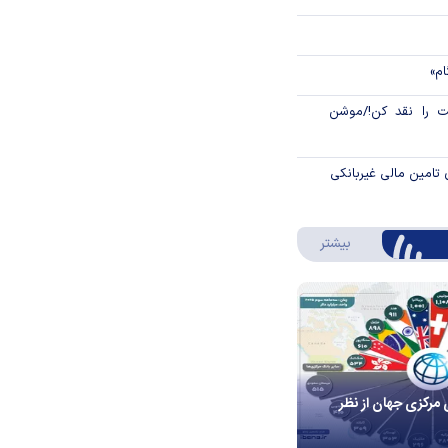
ام»
 را نقد کن!/موشن
 تامین مالی غیربانکی
درباره اینفوگرافیک
بیشتر
 مرکزی جهان از نظر