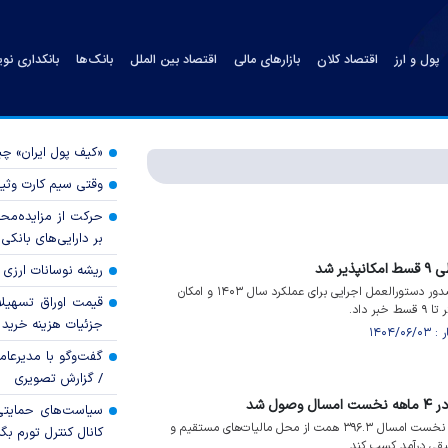
پول و ارز
اقتصاد کلان
بازارهای مالی
اقتصاد بین الملل
بانک‌ها
بانکداری نو
«کیف پول ایران» 
وقتی سیم کارت وثی
حرکت از مزایده‌مح
بر دارایی‌های بانکی
ر شد
ریشه نوسانات ارزی 
سازمان امور مالیاتی کشور از صدور دستورالعمل اجرایی برای عملکرد سال ۱۴۰۳ و امکان
قیمت اوراق تسهی
 داد.
جزئیات هزینه خرید ا
گفت‌وگو با مدیرعا
/ گزارش تصویری
سیاست‌های حمایتی 
دولت توانست طی چهار ماهه نخست امسال ۳۹۶.۳ همت از محل مالیات‌های مستقیم و
کانال کنترل تورم بگ
قی درآمد کسب کند.