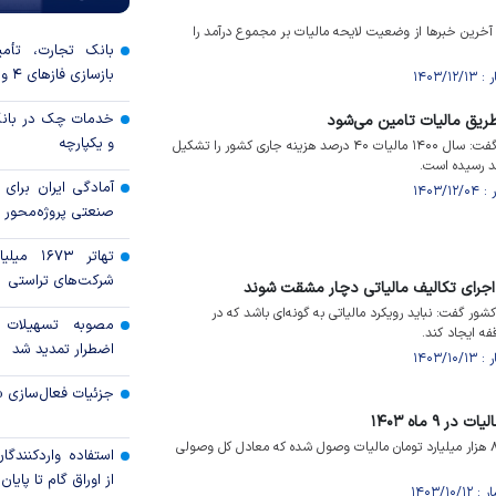
آخرین خبر‌ها از وضعیت لایحه مالیات بر مجموع درآمد را
بانک تجارت، تأمین
بازسازی فاز‌های ۴ و ۵ پارس جنوبی
خدمات چک در بانک
و یکپارچه
رئیس کل سازمان امور مالیاتی گفت: سال ۱۴۰۰ مالیات ۴۰ درصد هزینه جاری کشور را تشکیل
آمادگی ایران برای
صنعتی پروژه‌محور 
تهاتر ۶۷۳
شرکت‌های تراستی
 اجرای تکالیف مالیاتی دچار مشقت شوند
شور گفت: نباید رویکرد مالیاتی به گونه‌ای باشد که در
مصوبه تسهیلات 
ه ایجاد کند.
اضطرار تمدید شد
جزئیات فعال‌سازی «
در ۹ ماهه سالجاری بیش از ۸۱۲ هزار میلیارد تومان مالیات وصول شده که معادل کل وصولی
استفاده واردکنندگا
از اوراق گام تا پایان سال ۱۴۰۵ 