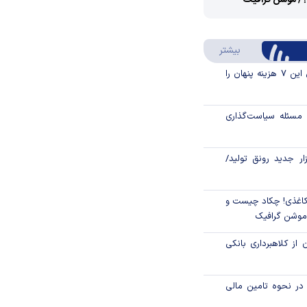
؟/ موشن گرافیک
Video
Play
درباره سواد مالی
بیشتر
Video
قبل از خرید قسطی این ۷ هزینه پنهان را
مسئله سیاست‌گذاری
زار جدید رونق تولید/
اغذی! چکاد چیست و
/موشن گرافیک
 از کلاهبرداری بانکی
م در نحوه تامین مالی