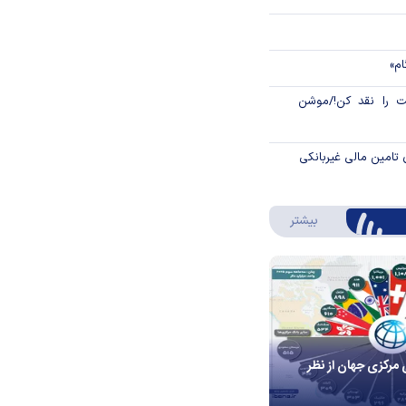
ام»
 را نقد کن!/موشن
 تامین مالی غیربانکی
درباره اینفوگرافیک
بیشتر
 مرکزی جهان از نظر