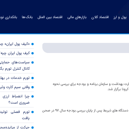
پول و ارز
اقتصاد کلان
بازارهای مالی
اقتصاد بین الملل
بانک‌ها
بانکداری نو
«کیف پول ایران» 
کیف پول ایران چیه
سیاست‌های حمایتی 
کانال کنترل تورم بگ
تورم خدمات در بهار ۱۴۰۵ چقدر شد
ت بهداشت و سازمان برنامه و بودجه برای بررسی نحوه
وقتی سیم کارت وثی
ونا برگزار شد.
چرا انضباط ارزی ب
ضروری است؟
رییس کمیسیون بودجه مجلس، از بررسی تفریغ بودجه سال ۹۵ با حضور دستگاه های ذیربط پس از پایان بررسی بودجه سال ۹۷ در صحن
تورم فصلی تولی
یافت
حرکت از مزایده‌مح