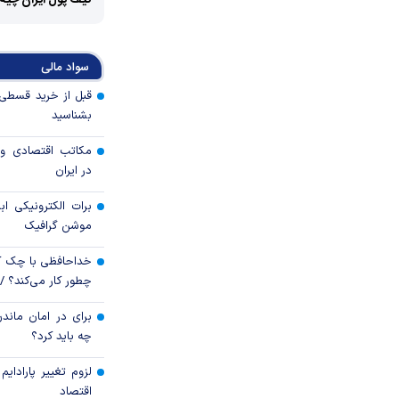
کیف پول ایران چیه
سواد مالی
بشناسید
مکاتب اقتصادی و 
در ایران
برات الکترونیکی اب
موشن گرافیک
خداحافظی با چک ک
چطور کار می‌کند؟ 
برای در امان ماندن
چه باید کرد؟
لزوم تغییر پارادای
اقتصاد