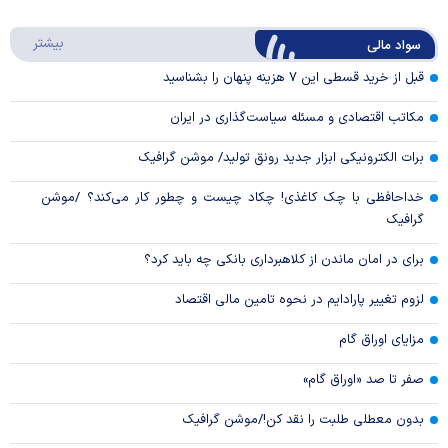
Play
درباره
بیشتر
سواد مالی
Video
قبل از خرید قسطی این ۷ هزینه پنهان را بشناسید
مکاتب اقتصادی و مسئله سیاست‌گذاری در ایران
برات الکترونیکی ابزار جدید رونق تولید/ موشن گرافیک
خداحافظی با چک کاغذی! چکاد چیست و چطور کار می‌کند؟ /موشن
گرافیک
برای در امان ماندن از کلاهبرداری بانکی چه باید کرد؟
لزوم تغییر پارادایم در نحوه تامین مالی اقتصاد
مزایای اوراق گام
صفر تا صد «اوراق گام»
بدون معطلی طلبت را نقد کن!/موشن گرافیک