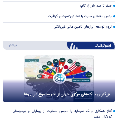
صفر تا صد «اوراق گام»
بدون معطلی طلبت را نقد کن!/موشن گرافیک
لزوم توسعه ابزارهای تامین مالی غیربانکی
درباره 
بیشتر
اینفوگرافیک
بزرگترین بانک‌های مرکزی جهان از نظر مجموع دارایی‌ها
آغاز همکاری بانک سرمایه با انجمن حمایت از بیماران و بیمارستان
کودکان مفید