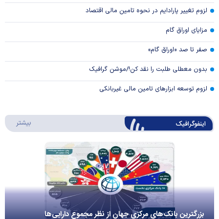
لزوم تغییر پارادایم در نحوه تامین مالی اقتصاد
مزایای اوراق گام
صفر تا صد «اوراق گام»
بدون معطلی طلبت را نقد کن!/موشن گرافیک
لزوم توسعه ابزارهای تامین مالی غیربانکی
درباره 
بیشتر
اینفوگرافیک
بزرگترین بانک‌های مرکزی جهان از نظر مجموع دارایی‌ها