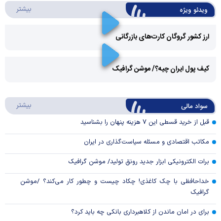
درباره 
بیشتر
ویدئو ویژه
ارز کشور گروگان کارت‌های بازرگانی
Play
کیف پول ایران چیه؟/ موشن گرافیک
Video
Play
درباره
بیشتر
سواد مالی
Video
قبل از خرید قسطی این ۷ هزینه پنهان را بشناسید
مکاتب اقتصادی و مسئله سیاست‌گذاری در ایران
برات الکترونیکی ابزار جدید رونق تولید/ موشن گرافیک
خداحافظی با چک کاغذی! چکاد چیست و چطور کار می‌کند؟ /موشن
گرافیک
برای در امان ماندن از کلاهبرداری بانکی چه باید کرد؟