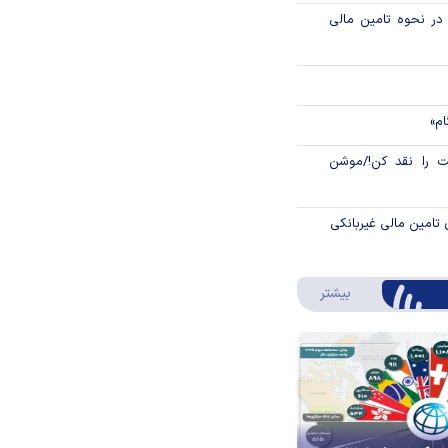
م در نحوه تامین مالی
ام»
 را نقد کن!/موشن
 تامین مالی غیربانکی
درباره اینفوگرافیک
بیشتر