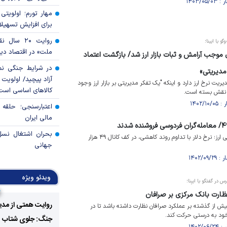
مهار تورم؛ اولویتی 
برای افزایش تسهیل
روایت ۲۰ س
 با ایبنا؛
ملت» در اقتصاد دیج
موجب آرامش و ثبات بازار ارز شد/ بازگشت اعتماد
در شرایط جنگی نم
مدیریتی»
آزاد پیچید/ اولویت 
یت نرخ ارز دارد و اینکه "یک تفکر مدیریتی بر بازار ارز وجود
کالا‌های اساسی است
ی نقش بسته است.
اعتبارسنجی؛ حلقه
مالی ایران
بحران اشتغال نس
در معاملات امروز بازار غیررسمی ارز؛ نرخ دلار با تداوم روند کاهشی، در کف کانال ۴۹ هزار
جهانی
ویدئو ویژه
ر گفتگو با ایبِنا؛
 نظارت بانک مرکزی بر صرافان
روایت همتی از مدی
بیش از گذشته بر عملکرد صرافان نظارت داشته باشد تا در
ود به درستی حرکت کند.
جنگ: جلوی شتاب فزا