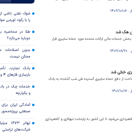
شوک نفتی ناشی از
را با رکود تورمی مو
طلا در محاصره بحر
ن هک شد
دوباره می‌تازد؟
خش خدمات مالی ایالات متحده مورد حمله سایبری قرار
بدون اصلاحات سا
ممکن نیست
بانک تجارت، تأمین
کزی خنثی شد
بازسازی فاز‌های ۴ و ۵ پارس جنوبی
ساخت از دفع حمله سایبری گسترده طی شب گذشته به بانک
خدمات چک در بانک
و یکپارچه
آمادگی ایران برای
صنعتی پروژه‌محور 
انه ۳ میلیارد پوند در انگلیس کلاهبرداری می‌شود تا این کشور به پایتخت تبهکاری و کلاهبرداری
تهاتر ۶۷۳
شرکت‌های تراستی