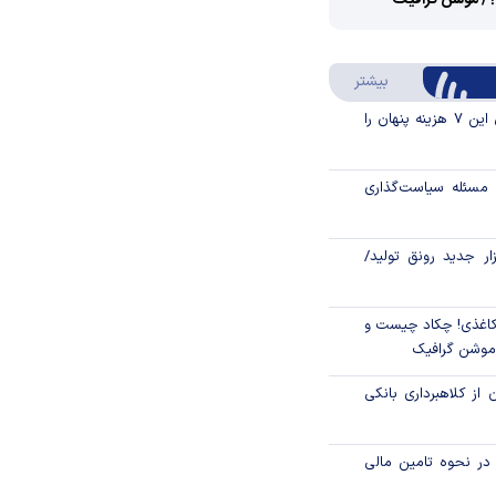
؟/ موشن گرافیک
Video
Play
درباره سواد مالی
بیشتر
Video
قبل از خرید قسطی این ۷ هزینه پنهان را
مسئله سیاست‌گذاری
زار جدید رونق تولید/
اغذی! چکاد چیست و
/موشن گرافیک
 از کلاهبرداری بانکی
م در نحوه تامین مالی