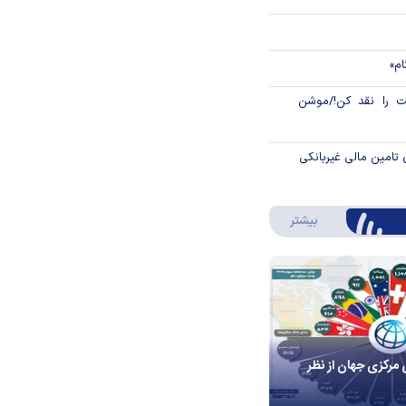
ام»
 را نقد کن!/موشن
 تامین مالی غیربانکی
درباره اینفوگرافیک
بیشتر
 مرکزی جهان از نظر