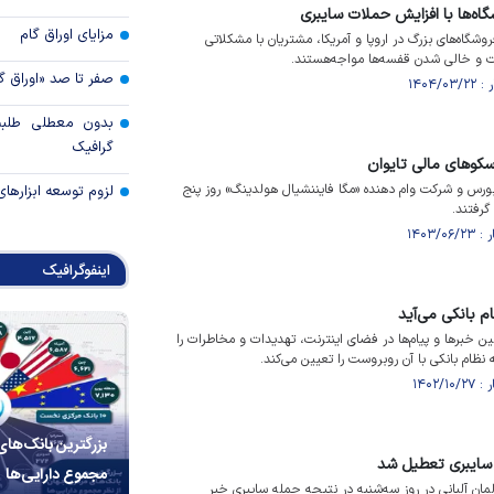
اه‌ها با افزایش حملات سایبری
مزایای اوراق گام
شگاه‌های بزرگ در اروپا و آمریکا، مشتریان با مشکلاتی
و خالی شدن قفسه‌ها مواجه‌هستند.
صفر تا صد «اوراق گ
بدون معطلی طلبت
گرافیک
 سکوهای مالی تایوان
بورس و شرکت وام دهنده «مگا فایننشیال هولدینگ» روز پنج
لزوم توسعه ابزارهای
گرفتند.
اینفوگرافیک
م بانکی می‌آید
ین خبر‌ها و پیام‌ها در فضای اینترنت، تهدیدات و مخاطرات را
ام بانکی با آن روبروست را تعیین می‌کند.
بزرگترین بانک‌های
ه سایبری تعطیل شد
مجموع دارایی‌ها
مان آلبانی در روز سه‌شنبه در نتیجه حمله سایبری خبر