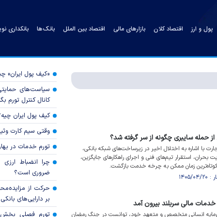
پول و ارز
اقتصاد کلان
بازارهای مالی
اقتصاد بین الملل
بانک‌ها
بانکداری نو
«کیف پول ایران» 
سیاست‌های حمایتی 
کانال کنترل تورم بگ
کیف پول ایران چیه
وقتی سیم کارت وثی
 حمله سایبری چگونه از سر گرفته شد؟
تورم خدمات در بهار ۱۴۰۵ چقدر شد
ارت با اشاره به اختلال اخیر در زیرساخت‌های شبکه بانکی،
 بحران، استقرار تیم‌های فنی و اجرای راهکار‌های جایگزین،
چرا انضباط ارزی ب
تاه‌ترین زمان ممکن به چرخه خدمت بازگشت.
ضروری است؟
حرکت از مزایده‌مح
بر دارایی‌های بانکی
 خدمات مالی سربلند بیرون آمد
 سرمایه انسانی متخصص و متعهد خود، توانست در جنگ رمضان