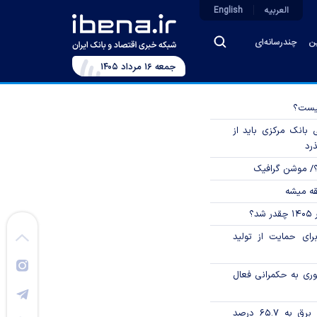
العربیه
English
ین
چندرسانه‌ای
جمعه ۱۶ مرداد ۱۴۰۵
چیست؟
بانک مرکزی باید از
ذرد
؟/ موشن گرافیک
قه میشه
؟
رای حمایت از تولید
وری به حکمرانی فعال
تورم فصلی بخش برق به ۶۵.۷ درصد