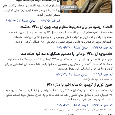
ارز در سامانه نیما برداشته شود
سخنگوی کمیسیون اقتصادی مجلس گفت: هم
بر اساس تجربه و هم قانون نباید برای نرخ نیما
سقفی تعیین گردد.
کد خبر: ۱۴۴۷۰۵ تاریخ انتشار : ۱۴۰۱/۱۰/۰۵
اقتصاد روسیه در برابر تحریم‌ها مقاوم بود، چون ارز ۴۲۰۰ نداشت
مقایسه اثر تحریم‌های غرب بر اقتصاد ایران در سال ۹۷ و روسیه در سال جاری، تفاوت
عملکرد دولت وقت ایران و دولت فعلی روسیه را به وضوح نشان می‌دهد. مقامات
اقتصادی روس با مدیریت علمی، شوک ناشی از تحریم را به حداقل کاهش دادند.
کد خبر: ۱۳۴۳۸۹ تاریخ انتشار : ۱۴۰۱/۰۴/۲۰
خاندوزی: ارز ۴۲۰۰ تومانی با تصمیم همگرایانه سه قوه حذف شد
وزیر امور اقتصادی و دارایی با بیان اینکه ارز ۴۲۰۰ تومانی با تصمیم همگرایانه سه قوه
حذف شده است، گفت: با همگرایی و همکاری سه قوه باید نقاط ضعف آن شناسایی و رفع
گردد و ما در حال شناسایی این نقاط هستیم.
کد خبر: ۱۳۳۳۷۶ تاریخ انتشار : ۱۴۰۱/۰۳/۲۱
در گفت‌وگو با ایبِنا تشریح شد:
خروج تورم از کریدور ۵۰ ساله اخیر با دلار ۴۲۰۰
یک اقتصاددان گفت: در اینکه ارز ۴۲۰۰ باید حذف می‌شد و از ابتدا بسیار مخرب بوده و
۷۰ میلیارد دلار از منابع ارزی کشور را هم به هدر داده و به خارج منتقل کرده است، شکی
نیست اما زمان‌سنجی آن نیز مهم است.
کد خبر: ۱۳۳۳۰۰ تاریخ انتشار : ۱۴۰۱/۰۳/۲۰
دلار ۴۲۰۰ تومانی چگونه رشد اقتصادی بخش کشاورزی را تضعیف کرد؛