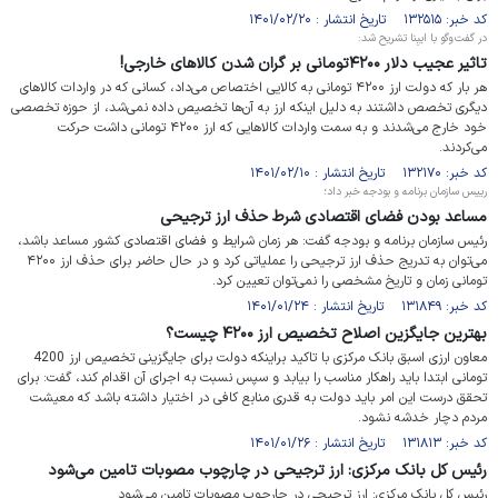
کد خبر: ۱۳۲۵۱۵ تاریخ انتشار : ۱۴۰۱/۰۲/۲۰
در گفت‌وگو با ایبِنا تشریح شد:
تاثیر عجیب دلار ۴۲۰۰تومانی بر گران شدن کالاهای خارجی!
هر بار که دولت ارز ۴۲۰۰ تومانی به کالایی اختصاص می‌داد، کسانی که در واردات کالاهای
دیگری تخصص داشتند به دلیل اینکه ارز به آن‌ها تخصیص داده نمی‌شد، از حوزه تخصصی
خود خارج می‌شدند و به سمت واردات کالاهایی که ارز ۴۲۰۰ تومانی داشت حرکت
می‌کردند.
کد خبر: ۱۳۲۱۷۰ تاریخ انتشار : ۱۴۰۱/۰۲/۱۰
رییس سازمان برنامه و بودجه خبر داد؛
مساعد بودن فضای اقتصادی شرط حذف ارز ترجیحی
رئیس سازمان برنامه و بودجه گفت: هر زمان شرایط و فضای اقتصادی کشور مساعد باشد،
می‌توان به تدریج حذف ارز ترجیحی را عملیاتی کرد و در حال حاضر برای حذف ارز ۴۲۰۰
تومانی زمان و تاریخ مشخصی را نمی‌توان تعیین کرد.
کد خبر: ۱۳۱۸۴۹ تاریخ انتشار : ۱۴۰۱/۰۱/۲۴
بهترین جایگزین اصلاح تخصیص ارز ۴۲۰۰ چیست؟
معاون ارزی اسبق بانک مرکزی با تاکید براینکه دولت برای جایگزینی تخصیص ارز 4200
تومانی ابتدا باید راهکار مناسب را بیابد و سپس نسبت به اجرای آن اقدام کند، گفت: برای
تحقق درست این امر باید دولت به قدری منابع کافی در اختیار داشته باشد که معیشت
مردم دچار خدشه نشود.
کد خبر: ۱۳۱۸۱۳ تاریخ انتشار : ۱۴۰۱/۰۱/۲۶
رئیس کل بانک مرکزی: ارز ترجیحی در چارچوب مصوبات تامین می‌شود
رئیس کل بانک مرکزی: ارز ترجیحی در چارچوب مصوبات تامین می‌شود