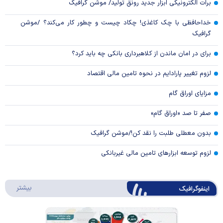
برات الکترونیکی ابزار جدید رونق تولید/ موشن گرافیک
خداحافظی با چک کاغذی! چکاد چیست و چطور کار می‌کند؟ /موشن
گرافیک
برای در امان ماندن از کلاهبرداری بانکی چه باید کرد؟
لزوم تغییر پارادایم در نحوه تامین مالی اقتصاد
مزایای اوراق گام
صفر تا صد «اوراق گام»
بدون معطلی طلبت را نقد کن!/موشن گرافیک
لزوم توسعه ابزارهای تامین مالی غیربانکی
درباره 
بیشتر
اینفوگرافیک