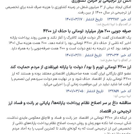
آتش ارز ترجیحی بر خرمن کشاورزی
امکان ایجاد بیش از ۳ میلیون شغل در زمینه کشاورزی با هزینه صرف شده برای تخصیص
ارز ترجیحی در سال ۱۴۰۰ از بین رفت.
کد خبر: ۱۳۳۲۸۲ تاریخ انتشار : ۱۴۰۱/۰۳/۱۷
در گفت‌وگو با ایبِنا تشریح شد؛
صرفه جویی ۲۰۰ هزار میلیارد تومانی با حذف ارز ۴۲۰۰
یک اقتصاددان گفت: اگر دولت فرآیند کالابرگ را آغاز نکند و همین روند پرداخت یارانه
اخیر که ناشی از حذف دلار ۴۲۰۰ تومانی بود را ادامه دهد، ۲۰۰ همت هزینه سال ۱۴۰۱
خواهد بود که در نتیجه به نفع دولت است و ۲۰۰ همت صرفه‌جویی را به همراه دارد.
کد خبر: ۱۳۳۰۳۴ تاریخ انتشار : ۱۴۰۱/۰۳/۱۱
در گفتگو با ایبِنا مطرح شد؛
ارز ۴۲۰۰ تومانی تورم زا بود/ دولت با یارانه غیرنقدی از مردم حمایت کند
عضو اتاق بازرگانی ایران گفت: همه صاحبنظران اقتصادی معتقد بوده و هستند که ارز
۴۲۰۰ تومانی باید از اقتصاد حذف شود و در نهایت هم دولت سیزدهم این تصمیم را
گرفت اما شاید نباید در این موقعیت زمانی آن را اجرایی می‌کرد.
کد خبر: ۱۳۲۸۵۹ تاریخ انتشار : ۱۴۰۱/۰۳/۰۵
ایبِنا بررسی کرد؛
مناقشه داغ بر سر اصلاح نظام پرداخت‌ یارانه‌ها/ پایانی بر رانت و فساد ارز
ترجیحی در اقتصاد
در اینکه دلار ۴۲۰۰ تومانی در اقتصاد جز رانت و فساد و قاچاق معکوس عایدی نداشت،
شکی نیست اما نکته مهم زمان و روش درست اصلاح نظام پرداخت‌ یارانه‌های ناشی از
تخصیص این ارز ترجیحی است که به گونه‌ای باشد تا کمترین آسیب را به آحاد مردم