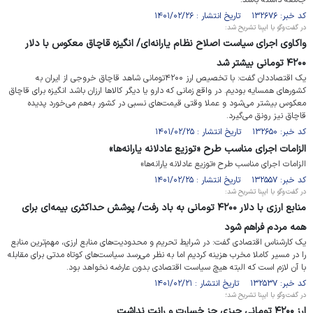
جامعه داشته باشد.
کد خبر: ۱۳۲۶۷۶ تاریخ انتشار : ۱۴۰۱/۰۲/۲۶
در گفت‌وگو با ایبِنا تشریح شد:
واکاوی اجرای سیاست اصلاح نظام یارانه‌ای/ انگیزه قاچاق معکوس با دلار
۴۲۰۰ تومانی بیشتر شد
یک اقتصاددان گفت: با تخصیص ارز ۴۲۰۰تومانی شاهد قاچاق خروجی از ایران به
کشورهای همسایه بودیم. در واقع زمانی که دارو یا دیگر کالاها ارزان باشد انگیزه برای قاچاق
معکوس بیشتر می‌شود و عملا وقتی قیمت‌های نسبی در کشور به‌هم می‌خورد پدیده
قاچاق نیز رونق می‌گیرد.
کد خبر: ۱۳۲۶۵۰ تاریخ انتشار : ۱۴۰۱/۰۲/۲۵
الزامات اجرای مناسب طرح «توزیع عادلانه یارانه‌ها»
الزامات اجرای مناسب طرح «توزیع عادلانه یارانه‌ها»
کد خبر: ۱۳۲۵۵۷ تاریخ انتشار : ۱۴۰۱/۰۲/۲۵
در گفت‌وگو با ایبِنا تشریح شد:
منابع ارزی با دلار ۴۲۰۰ تومانی به باد رفت/ پوشش حداکثری بیمه‌ای برای
همه مردم فراهم شود
یک کارشناس اقتصادی گفت: در شرایط تحریم و محدودیت‌های منابع ارزی، مهم‌ترین منابع
را در مسیر کاملا مخرب هزینه کردیم اما به نظر می‌رسد سیاست‌های کوتاه مدتی برای مقابله
با آن لازم است که البته هیچ سیاست اقتصادی بدون عارضه نخواهد بود.
کد خبر: ۱۳۲۵۳۷ تاریخ انتشار : ۱۴۰۱/۰۲/۲۱
در گفت‌وگو با ایبِنا تشریح شد؛
ارز ۴۲۰۰ تومانی چیزی جز خسارت و رانت نداشت