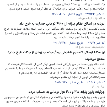
یک اقتصاددان گفت: ارز ۴۲۰۰ تومانی چیزی جز خسارت و رانت نداشت و در اینکه باید
حذف شود و البته راهکار جبرانی برای حذف آن در نظر گرفته شود، شکی وجود ندارد.
کد خبر: ۱۳۲۵۳۳ تاریخ انتشار : ۱۴۰۱/۰۲/۲۰
در گفت‌وگو با ایبِنا مطرح شد:
دولت در اصلاح نظام یارانه ارز ۴۲۰۰ تومانی جسارت به خرج داد
رئیس کمیسیون بازار پول و سرمایه اتاق بازرگانی ایران با بیان اینکه دولت جسارت به خرج
داد و ارز ۴۲۰۰ تومانی را حذف کرد، گفت: این اقدام قطعا در راستای بهینه‌سازی و اصلاح
نظام پرداخت یارانه‌ها نتیجه‌بخش خواهد بود.
کد خبر: ۱۳۲۵۲۹ تاریخ انتشار : ۱۴۰۱/۰۲/۲۰
قائم مقام وزیر صمت مطرح کرد؛
ارز ۴۲۰۰ تومانی تصمیم اشتباهی بود/ مردم به زودی از برکات طرح جدید
منتفع می‌شوند
قائم مقام وزیر صمت در امور بازرگانی گفت: امروز دیگر کسی از اقتصاددانان نیست که
معتقد نباشد ارز ۴۲۰۰ تومانی از ابتدا تصمیم اشتباهی بود که عجولانه و با یک تصمیم
غیرکارشناسانه اتخاذ شد، اما با حذف آن از چرخه اقتصادی، به زودی مردم و
مصرف‌کنندگان نهایی از ثمرات آن منتفع می‌شوند.
کد خبر: ۱۳۲۵۲۱ تاریخ انتشار : ۱۴۰۱/۰۲/۲۰
ایبِنا بررسی کرد؛
جزئیات واریز یارانه ۳۰۰ و ۴۰۰ هزار تومانی به حساب مردم
زمان و رقم واریز یارانه جدید و نحوه برداشت آن و سازوکار اعتراض در خصوص عدم واریز
یارانه از جمله سوالات و ابهاماتی است که بعد از صحبت های شب گذشته رئیس جمهور
برای بسیاری از مردم مطرح شده است.