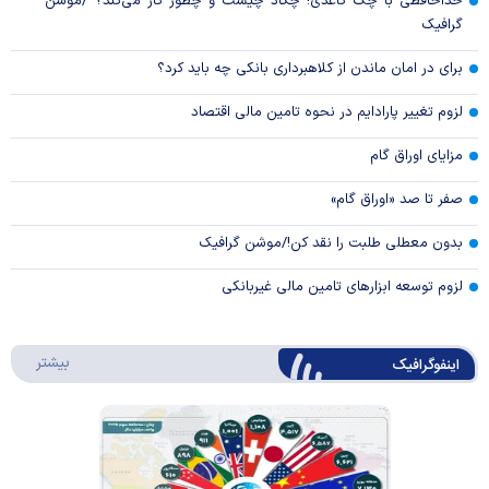
خداحافظی با چک کاغذی! چکاد چیست و چطور کار می‌کند؟ /موشن
گرافیک
برای در امان ماندن از کلاهبرداری بانکی چه باید کرد؟
لزوم تغییر پارادایم در نحوه تامین مالی اقتصاد
مزایای اوراق گام
صفر تا صد «اوراق گام»
بدون معطلی طلبت را نقد کن!/موشن گرافیک
لزوم توسعه ابزارهای تامین مالی غیربانکی
درباره 
بیشتر
اینفوگرافیک