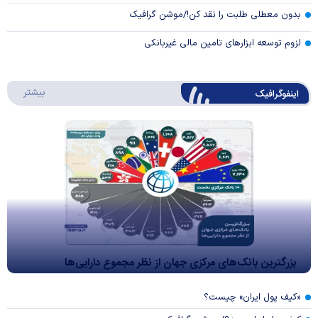
بدون معطلی طلبت را نقد کن!/موشن گرافیک
لزوم توسعه ابزارهای تامین مالی غیربانکی
درباره 
بیشتر
اینفوگرافیک
بزرگترین بانک‌های مرکزی جهان از نظر مجموع دارایی‌ها
«کیف پول ایران» چیست؟