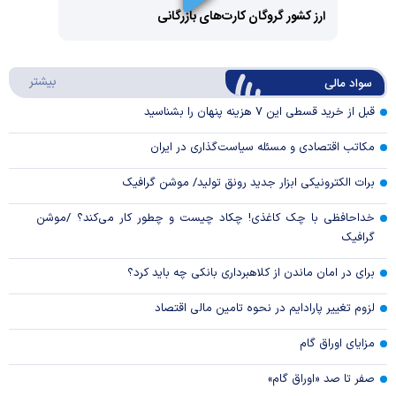
Video
ارز کشور گروگان کارت‌های بازرگانی
Play
درباره
بیشتر
سواد مالی
Video
قبل از خرید قسطی این ۷ هزینه پنهان را بشناسید
مکاتب اقتصادی و مسئله سیاست‌گذاری در ایران
برات الکترونیکی ابزار جدید رونق تولید/ موشن گرافیک
خداحافظی با چک کاغذی! چکاد چیست و چطور کار می‌کند؟ /موشن
گرافیک
برای در امان ماندن از کلاهبرداری بانکی چه باید کرد؟
لزوم تغییر پارادایم در نحوه تامین مالی اقتصاد
مزایای اوراق گام
صفر تا صد «اوراق گام»