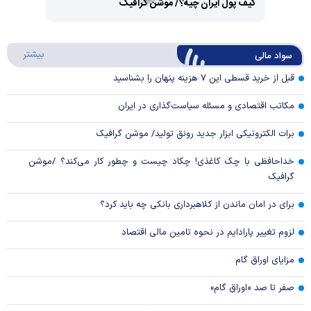
کیف پول ایران چیه؟/ موشن گرافیک
Video
Play
درباره
بیشتر
سواد مالی
Video
قبل از خرید قسطی این ۷ هزینه پنهان را بشناسید
مکاتب اقتصادی و مسئله سیاست‌گذاری در ایران
برات الکترونیکی ابزار جدید رونق تولید/ موشن گرافیک
خداحافظی با چک کاغذی! چکاد چیست و چطور کار می‌کند؟ /موشن
گرافیک
برای در امان ماندن از کلاهبرداری بانکی چه باید کرد؟
لزوم تغییر پارادایم در نحوه تامین مالی اقتصاد
مزایای اوراق گام
صفر تا صد «اوراق گام»