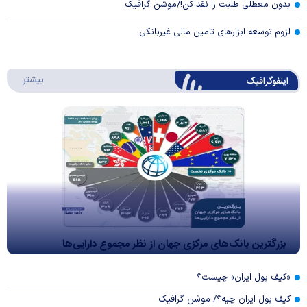
بدون معطلی طلبت را نقد کن!/موشن گرافیک
لزوم توسعه ابزارهای تامین مالی غیربانکی
درباره 
بیشتر
اینفوگرافیک
بزرگترین بانک‌های مرکزی جهان از نظر مجموع دارایی‌ها
«کیف پول ایران» چیست؟
کیف پول ایران چیه؟/ موشن گرافیک