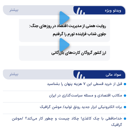
درباره 
بیشتر
ویدئو ویژه
روایت همتی از مدیریت اقتصاد در روزهای جنگ:
جلوی شتاب فزاینده تورم را گرفتیم
Play
Video
ارز کشور گروگان کارت‌های بازرگانی
Play
درباره
بیشتر
سواد مالی
Video
قبل از خرید قسطی این ۷ هزینه پنهان را بشناسید
مکاتب اقتصادی و مسئله سیاست‌گذاری در ایران
برات الکترونیکی ابزار جدید رونق تولید/ موشن گرافیک
خداحافظی با چک کاغذی! چکاد چیست و چطور کار می‌کند؟ /موشن
گرافیک