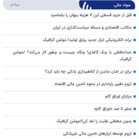
درباره
بیشتر
سواد مالی
Video
قبل از خرید قسطی این ۷ هزینه پنهان را بشناسید
مکاتب اقتصادی و مسئله سیاست‌گذاری در ایران
برات الکترونیکی ابزار جدید رونق تولید/ موشن گرافیک
خداحافظی با چک کاغذی! چکاد چیست و چطور کار می‌کند؟ /موشن
گرافیک
برای در امان ماندن از کلاهبرداری بانکی چه باید کرد؟
لزوم تغییر پارادایم در نحوه تامین مالی اقتصاد
مزایای اوراق گام
صفر تا صد «اوراق گام»
بدون معطلی طلبت را نقد کن!/موشن گرافیک
لزوم توسعه ابزارهای تامین مالی غیربانکی