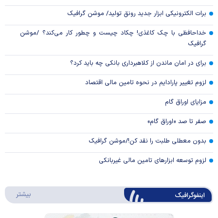
برات الکترونیکی ابزار جدید رونق تولید/ موشن گرافیک
خداحافظی با چک کاغذی! چکاد چیست و چطور کار می‌کند؟ /موشن
گرافیک
برای در امان ماندن از کلاهبرداری بانکی چه باید کرد؟
لزوم تغییر پارادایم در نحوه تامین مالی اقتصاد
مزایای اوراق گام
صفر تا صد «اوراق گام»
بدون معطلی طلبت را نقد کن!/موشن گرافیک
لزوم توسعه ابزارهای تامین مالی غیربانکی
درباره 
بیشتر
اینفوگرافیک