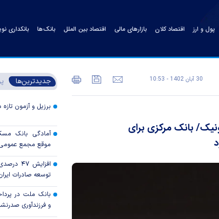
پول و ارز
اقتصاد کلان
بازارهای مالی
اقتصاد بین الملل
بانک‌ها
بانکداری نو
30 آبان 1402 - 10:53
جدیدترین‌ها
پر
برزیل و آزمون تازه 
نیک/ بانک مرکزی برای
آمادگی بانک مسکن
د
موقع مجمع عمومی س
افزایش ۴۷
توسعه صادرات ایران 
بانک ملت در پرداخ
و فرزندآوری صدرنش