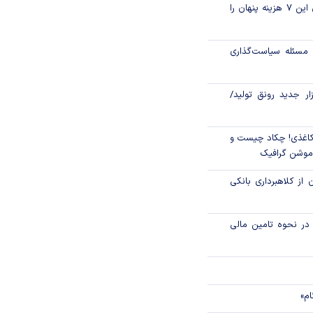
قبل از خرید قسطی این ۷ هزینه پنهان را
تامین مالی زنجیره تولید از ۱۱۷ همت
مسئله سیاست‌گذاری
اق مالی اسلامی در
زار جدید رونق تولید/
اغذی! چکاد چیست و
/موشن گرافیک
 از کلاهبرداری بانکی
م در نحوه تامین مالی
ام»