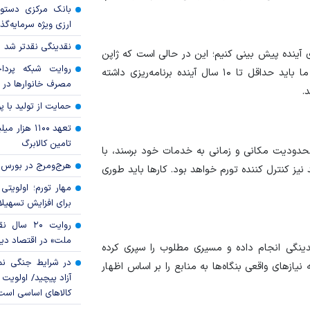
بانک مرکزی دستور
ارزی ویژه سرمایه‌گذار
نقدینگی نقدتر شد
باید big picture را برای سال‌های آینده پیش بینی کنیم؛ این در حالی است که ژاپن
روایت شبکه پردا
تا ۱۰۰ سال آینده خود را برنامه ریزی کرده است. بنابراین ما باید حداقل تا ۱۰ سال آینده برنامه‌ریزی داشته
مصرف خانوار‌ها در 
.
حمایت از تولید با 
تعهد ۱۱۰۰ هز
تامین کالابرگ
 محدودیت مکانی و زمانی به خدمات خود برسند، با
هرج‌ومرج در بورس‌
ز کنترل کننده تورم خواهد بود. کار‌ها باید طوری
مهار تورم؛ اولویتی 
برای افزایش تسهیل
روایت ۲۰ س
ملت» در اقتصاد دیج
قدینگی انجام داده و مسیری مطلوب را سپری کرده
در شرایط جنگی نم
یاز‌های واقعی بنگاه‌ها به منابع را بر اساس اظهار
آزاد پیچید/ اولویت 
کالا‌های اساسی است