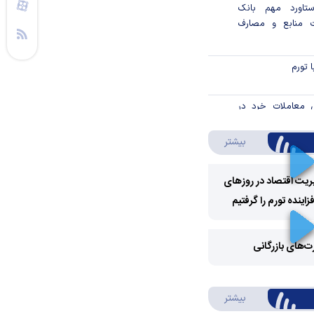
تاورد مهم بانک
 منابع و مصارف
 تورم
ش معاملات خرد در
درباره ویدئو ویژه
بیشتر
ی تورمی در اقتصاد
ریت اقتصاد در روزهای
ریت با انتخابات
ینده تورم را گرفتیم
Play
؟
تروای واردات در
Video
رت‌های بازرگانی
پ
Play
گذاری دستوری در
ران
درباره سواد مالی
بیشتر
Video