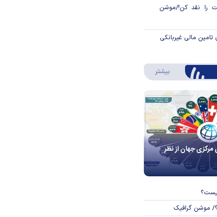
 را نقد کن!/موشن
 تامین مالی غیربانکی
درباره اینفوگرافیک
بیشتر
 مرکزی جهان از نظر
چیست؟
؟/ موشن گرافیک