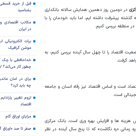
کزی
در دومین روز دهمین همایش سالانه بانکداری
بشناسید
عبور کرد
 گذشته پیشرفت داشته ایم، اما باید خودمان را با
مکاتب اقتصادی و 
سهم جهش یافته اور
 در منطقه بررسی کنیم.
در ایران
تامین منابع دولت
برات الکترونیکی اب
موشن گرافیک
ضعیت اقتصاد را تا چهل سال آینده بررسی کنیم، به
خداحافظی با چک ک
اهد گرفت.
چطور کار می‌کند؟ 
برای در امان ماندن
چه باید کرد؟
صاد است و اساس اقتصاد نیز رفاه انسان و جامعه
جیتالی است.
لزوم تغییر پارادای
اقتصاد
مزایای اوراق گام
ش هزینه ها و افزایش بهره وری است، بانک مرکزی
صفر تا صد «اوراق گ
ه زمانی «ره نگاشت» که تا پنج سال آینده در نظر