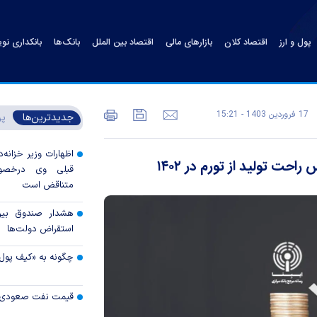
پول و ارز
اقتصاد کلان
بازارهای مالی
اقتصاد بین الملل
بانک‌ها
بانکداری نو
17 فروردين 1403 - 15:21
جدیدترین‌ها
پر
اظهارات وزیر خزانه‌د
ت تولید از تورم در ۱۴۰۲
قبلی وی درخصوص
متناقض است
هشدار صندوق بین‌ا
استقراض دولت‌ها
چگونه به «کیف پول
قیمت نفت صعودی 