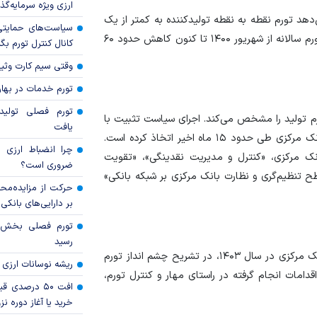
ارزی ویژه سرمایه‌گذار
هد تورم نقطه به نقطه تولیدکننده به کمتر از یک
سیاست‌های حمایتی 
چهارم قله تاریخی اردیبهشت ۱۴۰۰ رسیده است. همچنین تورم سالانه از شهریور ۱۴۰۰ تا کنون کاهش حدود ۶۰
کانال کنترل تورم بگ
وقتی سیم کارت وثی
تورم خدمات در بهار ۱۴۰۵ چقدر شد
تورم فصلی تولی
م تولید را مشخص می‌کند. اجرای سیاست تثبیت با
یافت
هدف «پیش بینی پذیر کردن اقتصاد»، سیاستی است که بانک مرکزی طی حدود ۱۵ ماه اخیر اتخاذ کرده است.
چرا انضباط ارزی ب
ک مرکزی، «کنترل و مدیریت نقدینگی»، «تقویت
ضروری است؟
سطح تنظیم‌گری و نظارت بانک مرکزی بر شبکه بانکی»
حرکت از مزایده‌مح
بر دارایی‌های بانکی
رسید
رئیس کل بانک مرکزی پس از اعلام اهداف و برنامه‌های بانک مرکزی در سال ۱۴۰۳، در تشریح چشم انداز تورم
ریشه نوسانات ارزی 
دامات انجام گرفته در راستای مهار و کنترل تورم،
افت ۵۰ درصد
خرید یا آغاز دوره نز