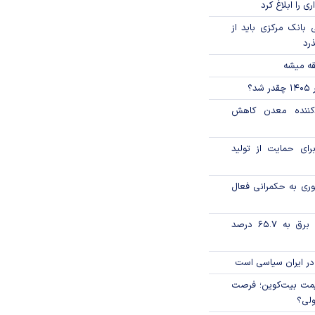
ی را ابلاغ کرد
بانک مرکزی باید از
ذرد
قه میشه
؟
دکننده معدن کاهش
رای حمایت از تولید
وری به حکمرانی فعال
تورم فصلی بخش برق به ۶۵.۷ درصد
در ایران سیاسی است
ی قیمت بیت‌کوین؛ فرصت
ولی؟