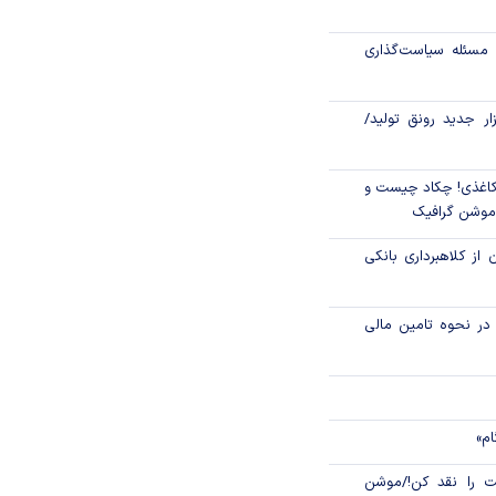
اص شدند؟
مسئله سیاست‌گذاری
جدید مالیاتی برای
ن انتقال ارز
زار جدید رونق تولید/
اغذی! چکاد چیست و
/موشن گرافیک
 از کلاهبرداری بانکی
م در نحوه تامین مالی
ام»
 را نقد کن!/موشن