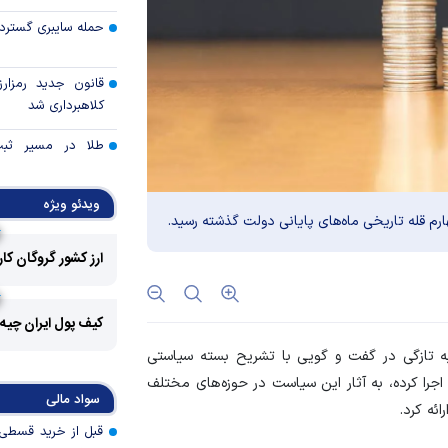
حمله سایبری گسترده
قانون جدید رمزارز
کلاهبرداری شد
طلا در مسیر ثبت 
قیمت هفته
ویدئو ویژه
توقف بی‌سابقه صا
به آمریکا
ارز کشور گروگان کا
چرا گاز در اروپا گرا
کیف پول ایران چیه
مزیت رقابتی آینده
ه تازگی در گفت و گویی با تشریح بسته سیاستی
عوارض هرمز؛ فرصت 
 که بانک مرکزی از دی ماه ۱۴۰۱ تا کنون اجرا کرده، به آثار این سیاست در حوزه‌های مختلف
سواد مالی
امنیت دریایی به درآم
ائه کرد.
کدام گروه‌های کالا