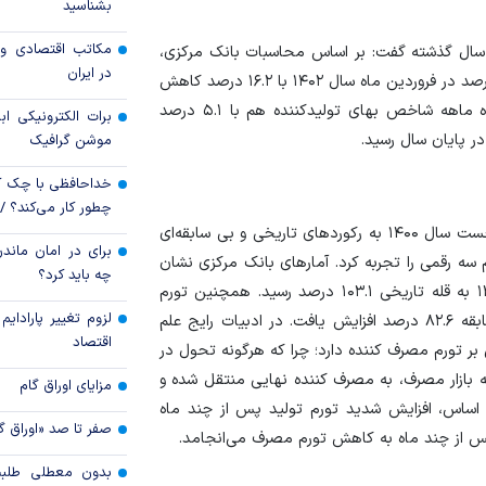
بشناسید
رویه جدید ارز اشخ
مکاتب اقتصادی و 
 سال گذشته گفت: بر اساس محاسبات بانک مرکزی،
جزئیات دستورالعمل 
در ایران
نرخ تورم نقطه به نقطه شاخص بهای تولیدکننده از ۴۰.۷ درصد در فروردین ماه سال ۱۴۰۲ با ۱۶.۲ درصد کاهش
تسعیر ارز واردات بدو
به ۲۴.۵ درصد در پایان این سال رسید و نرخ تورم دوازده ماهه شاخص بهای تولیدکننده هم با ۵.۱ درصد
برات الکترونیکی اب
موشن گرافیک
خداحافظی با چک ک
چطور کار می‌کند؟ 
آمار‌های بانک مرکزی نشان می‌دهد تورم تولید در نیمه نخست سال ۱۴۰۰ به رکورد‌های تاریخی و بی سابقه‌ای
برای در امان ماندن
 سه رقمی را تجربه کرد. آمار‌های بانک مرکزی نشان
چه باید کرد؟
می‌دهد تورم نقطه به نقطه تولیدکننده در اردیبهشت ۱۴۰۰ به قله تاریخی ۱۰۳.۱ درصد رسید. همچنین تورم
لزوم تغییر پارادای
سالانه تولیدکننده هم در شهریور همان سال به رقم بی سابقه ۸۲.۶ درصد افزایش یافت. در ادبیات رایج علم
اقتصاد
بر تورم مصرف کننده دارد؛ چرا که هرگونه تحول در
ه بازار مصرف، به مصرف کننده نهایی منتقل شده و
مزایای اوراق گام
 اساس، افزایش شدید تورم تولید پس از چند ماه
صفر تا صد «اوراق گ
 از چند ماه به کاهش تورم مصرف می‌انجامد.
بدون معطلی طلبت