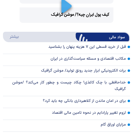
Play
کیف پول ایران چیه؟/ موشن گرافیک
Video
Play
درباره
بیشتر
سواد مالی
Video
قبل از خرید قسطی این ۷ هزینه پنهان را بشناسید
مکاتب اقتصادی و مسئله سیاست‌گذاری در ایران
برات الکترونیکی ابزار جدید رونق تولید/ موشن گرافیک
خداحافظی با چک کاغذی! چکاد چیست و چطور کار می‌کند؟ /موشن
گرافیک
برای در امان ماندن از کلاهبرداری بانکی چه باید کرد؟
لزوم تغییر پارادایم در نحوه تامین مالی اقتصاد
مزایای اوراق گام