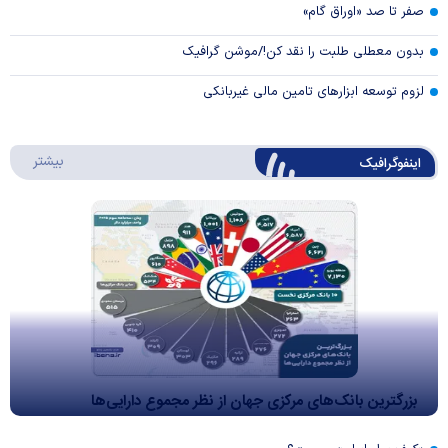
صفر تا صد «اوراق گام»
بدون معطلی طلبت را نقد کن!/موشن گرافیک
لزوم توسعه ابزارهای تامین مالی غیربانکی
درباره 
بیشتر
اینفوگرافیک
بزرگترین بانک‌های مرکزی جهان از نظر مجموع دارایی‌ها