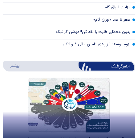
مزایای اوراق گام
صفر تا صد «اوراق گام»
بدون معطلی طلبت را نقد کن!/موشن گرافیک
لزوم توسعه ابزارهای تامین مالی غیربانکی
درباره 
بیشتر
اینفوگرافیک