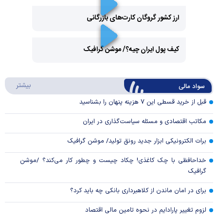
ارز کشور گروگان کارت‌های بازرگانی
Play
کیف پول ایران چیه؟/ موشن گرافیک
Video
Play
درباره
بیشتر
سواد مالی
Video
قبل از خرید قسطی این ۷ هزینه پنهان را بشناسید
مکاتب اقتصادی و مسئله سیاست‌گذاری در ایران
برات الکترونیکی ابزار جدید رونق تولید/ موشن گرافیک
خداحافظی با چک کاغذی! چکاد چیست و چطور کار می‌کند؟ /موشن
گرافیک
برای در امان ماندن از کلاهبرداری بانکی چه باید کرد؟
لزوم تغییر پارادایم در نحوه تامین مالی اقتصاد