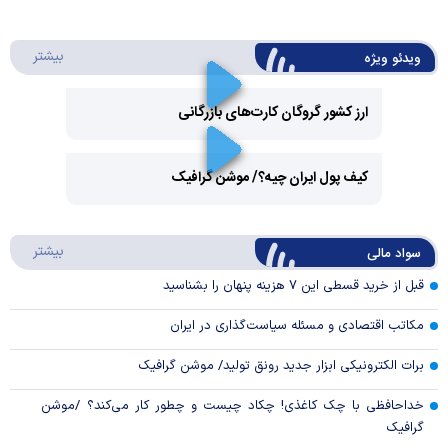
درباره 
بیشتر
ویدئو ویژه
ارز کشور گروگان کارت‌های بازرگانی
Play
کیف پول ایران چیه؟/ موشن گرافیک
Video
Play
درباره
بیشتر
سواد مالی
Video
قبل از خرید قسطی این ۷ هزینه پنهان را بشناسید
مکاتب اقتصادی و مسئله سیاست‌گذاری در ایران
برات الکترونیکی ابزار جدید رونق تولید/ موشن گرافیک
خداحافظی با چک کاغذی! چکاد چیست و چطور کار می‌کند؟ /موشن
گرافیک