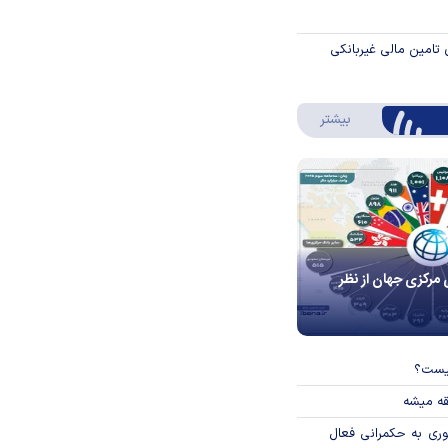
 تامین مالی غیربانکی
درباره اینفوگرافیک
بیشتر
 مرکزی جهان از نظر
چیست؟
قه میشه
وری به حکمرانی فعال