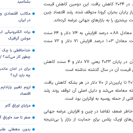
بشناسید
به نقل از رویترز، قیمت نفت حدود ۳ درصد در ۲۰۲۴ کاهش یافت. این دومین کاهش قیمت
پرداخت 
از پایان بحران کرونا متوقف شده، رشد اقتصاد چین
مکاتب اقتصادی و 
مسکن به آسیب‌
در ایران
یشتری را به بازار‌های جهانی عرضه کرده‌اند.
هرمزگان
برات الکترونیکی اب
قیمت هر بشکه نفت برنت دریای شمال امروز با ۶۵ سنت معادل ۰.۸۸ درصد افزایش به ۷۴ دلار و ۶۴ سنت
کالابرگ سه دهک م
موشن گرافیک
رسید. نفت وست تگزاس اینترمدیت آمریکا هم با ۷۳ سنت معادل ۱.۰۳ درصد افزایش ۷۱ دلار و ۷۲ سنت
خداحافظی با چک ک
چطور کار می‌کند؟ 
شاخص نفت برنت حدود ۳ درصد نسبت‌به آخرین قیمت آن در پایان ۲۰۲۳ یعنی ۷۷ دلار و ۴ سنت کاهش
برای در امان ماندن
ین قیمت آن در سال گذشته نداشته است
چه باید کرد؟
قیمت نفت برنت در ماه سپتامبر برای اولین‌بار از دسامبر ۲۰۲۱ تا پایین‌تر از ۷۰ دلار در هر بشکه کاهش یافت.
لزوم تغییر پارادای
ز اوج چند سال گذشته معامله می‌شد و دلیل اصلی آن توقف روند رشد
اقتصاد
شی از حمله روسیه به اوکراین بود است.
مزایای اوراق گام
ددان‌های رویترز عقیده دارند قیمت نفت در ۲۰۲۵ به‌خاطر ضعف تقاضا در چین و افزایش عرضه جهانی
صفر تا صد «اوراق گ
اش‌های اوپک پلاس برای حمایت از بازار را بی‌نتیجه
بدون معطلی طلبت