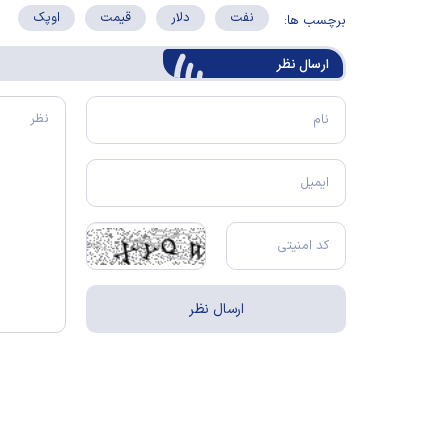
نفت
دلار
قیمت
اوپک
برچسب ها:
ارسال‌ نظر