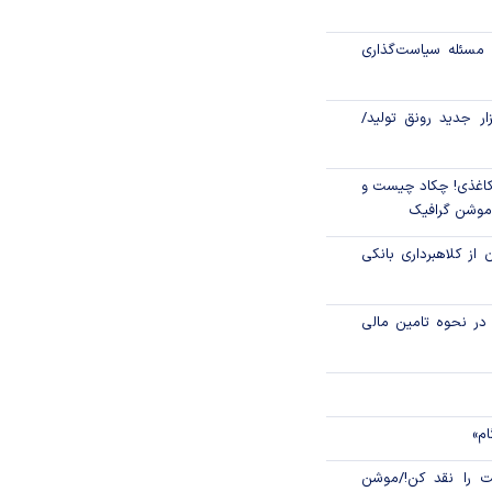
۲۲۰۰ میلیارد ریال وام ودیعه
مسئله سیاست‌گذاری
دیدگان جنگ در
زار جدید رونق تولید/
شمول شارژ شد
اغذی! چکاد چیست و
/موشن گرافیک
 از کلاهبرداری بانکی
م در نحوه تامین مالی
ام»
 را نقد کن!/موشن