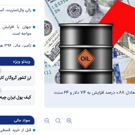
رالی وال‌استریت، آسی
جهان با افزایش 
مواجه است
تأمی
توسط بانک مسکن
پروژه‌ها در اولویت قر
ویدئو ویژه
اولویت‌های بانک
ارز کشور گروگان کا
اقتصاد جنگی
قیمت دلار و یورو م
قیمت هر بشکه نفت برنت دریای شمال امروز با ۶۵ سنت معادل ۰.۸۸ درصد افزایش به ۷۴ دلار و ۶۴ سنت
امروز پنجشنبه ۱۵ مرداد ۱۴۰۵
کیف پول ایران چیه
سقوط ارزهای صادر
کارت‌های بازرگانی
سواد مالی
رکوردشکنی قیمت هف
جهانی