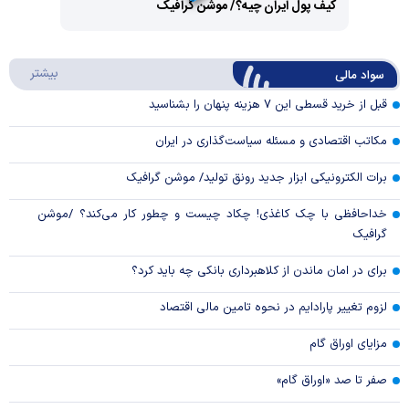
کیف پول ایران چیه؟/ موشن گرافیک
Video
Play
درباره
بیشتر
سواد مالی
Video
قبل از خرید قسطی این ۷ هزینه پنهان را بشناسید
مکاتب اقتصادی و مسئله سیاست‌گذاری در ایران
برات الکترونیکی ابزار جدید رونق تولید/ موشن گرافیک
خداحافظی با چک کاغذی! چکاد چیست و چطور کار می‌کند؟ /موشن
گرافیک
برای در امان ماندن از کلاهبرداری بانکی چه باید کرد؟
لزوم تغییر پارادایم در نحوه تامین مالی اقتصاد
مزایای اوراق گام
صفر تا صد «اوراق گام»