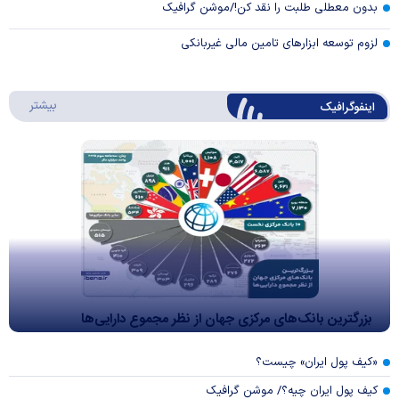
بدون معطلی طلبت را نقد کن!/موشن گرافیک
لزوم توسعه ابزارهای تامین مالی غیربانکی
درباره 
بیشتر
اینفوگرافیک
بزرگترین بانک‌های مرکزی جهان از نظر مجموع دارایی‌ها
«کیف پول ایران» چیست؟
کیف پول ایران چیه؟/ موشن گرافیک