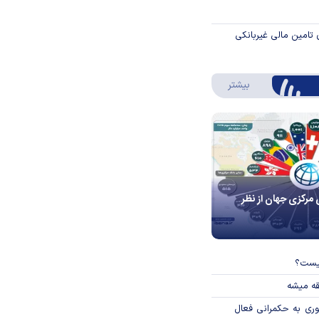
 تامین مالی غیربانکی
درباره اینفوگرافیک
بیشتر
 مرکزی جهان از نظر
چیست؟
قه میشه
وری به حکمرانی فعال