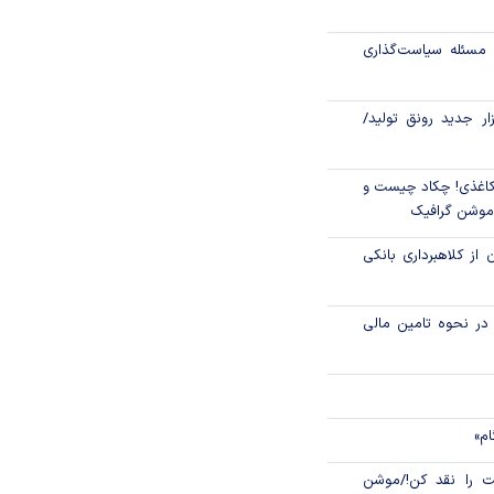
مسئله سیاست‌گذاری
ت‌های بازرگانی
نه معادلات نظام
زار جدید رونق تولید/
اغذی! چکاد چیست و
/موشن گرافیک
 از کلاهبرداری بانکی
م در نحوه تامین مالی
ام»
 را نقد کن!/موشن