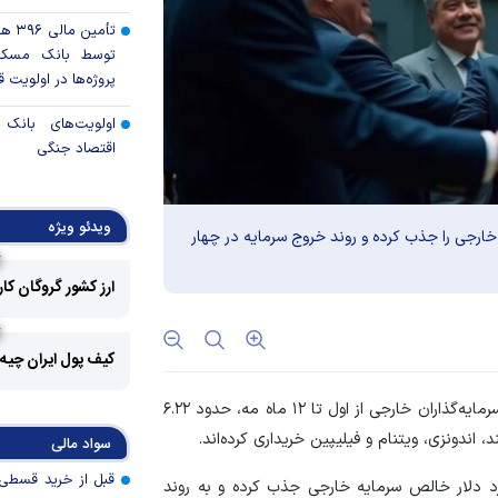
تأمی
توسط بانک مسکن
پروژه‌ها در اولویت قر
اولویت‌های بانک
اقتصاد جنگی
قیمت دلار و یورو م
امروز پنجشنبه ۱۵ مرداد ۱۴۰۵
ویدئو ویژه
ی خارجی را جذب کرده و روند خروج سرمایه در چهار
سقوط ارزهای صادر
ارز کشور گروگان کا
کارت‌های بازرگانی
رکوردشکنی قیمت هف
جهانی
کیف پول ایران چیه
پرداخت 
، داده‌های شرکت مالی LSEG نشان می‌دهد سرمایه‌گذاران خارجی از اول تا ۱۲ ماه مه، حدود ۶.۲۲
مسکن به آسیب‌
د، اندونزی، ویتنام و فیلیپین خریداری کرده‌اند.
سواد مالی
هرمزگان
 جذب سرمایه در صدر قرار دارد، ۴.۴۳ میلیارد دلار خالص سرمایه خارجی جذب کرده و به روند
کالابرگ سه دهک م