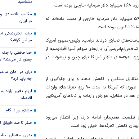
بشناسید
ه است.
مکاتب اقتصادی و 
ارز کشور گروگان کار
بازار‌های سهام منطقه‌ای در چهار ماه اول سال، حدود ۵۴.۳۳ میلیارد دلار سرمایه خارجی از دست داده‌اند که
در ایران
خرید اعتباری چگو
برات الکترونیکی اب
است‌های تجاری دونالد ترامپ، رئیس‌جمهور آمریکا
موشن گرافیک
بانکی را تغییر داد؟
شاخص‌ام‌اس‌سی‌آی بازار‌های سهام آسیا اقیانوسیه از
خداحافظی با چک ک
م آوریل، ۱۸ درصد افزایش یافته که ناشی از توقف ۹۰ روزه تعرفه‌های بالاتر آمریکا برای چین و پیشرفت در
چطور کار می‌کند؟ 
برای در امان ماندن
متقابل سنگین را کاهش دهند و برای جلوگیری از
چه باید کرد؟
اختلال بیشتر در اقتصاد جهانی با یکدیگر همکاری کنند، به طوری که آمریکا به مدت ۹۰ روز، تعرفه‌های واردات
لزوم تغییر پارادای
اهد داد و چین هم در مقابل، عوارض واردات بر کالا‌های آمریکایی
اقتصاد
مزایای اوراق گام
قطعیت همچنان ادامه دارد، زیرا انتظار می‌رود
صفر تا صد «اوراق گ
 بودن کاهش تعرفه‌ها، خیلی زود است.
بدون معطلی طلبت