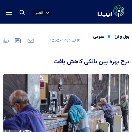
فارسی
پول و ارز
عمومی
01 تير 1404 - 12:52
نرخ بهره بین بانکی کاهش یافت